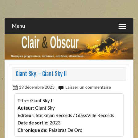
Skip
to
musiques progressives, électroniques, expérimentales,
Clair et Obscur
content
extrêmes, alternatives, texturales
Menu
Giant Sky – Giant Sky II
19 décembre 2023
Laisser un commentaire
Titre:
Giant Sky II
Auteur:
Giant Sky
Éditeur:
Stickman Records / GlassVille Records
Date de sortie:
2023
Chronique de:
Palabras De Oro