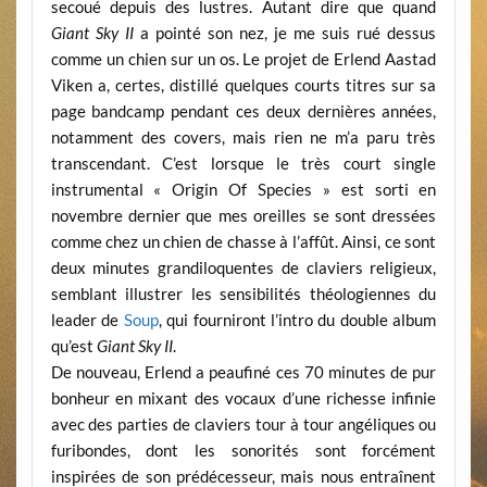
secoué depuis des lustres. Autant dire que quand
Giant Sky II
a pointé son nez, je me suis rué dessus
comme un chien sur un os. Le projet de Erlend Aastad
Viken a, certes, distillé quelques courts titres sur sa
page bandcamp pendant ces deux dernières années,
notamment des covers, mais rien ne m’a paru très
transcendant. C’est lorsque le très court single
instrumental « Origin Of Species » est sorti en
novembre dernier que mes oreilles se sont dressées
comme chez un chien de chasse à l’affût. Ainsi, ce sont
deux minutes grandiloquentes de claviers religieux,
semblant illustrer les sensibilités théologiennes du
leader de
Soup
, qui fourniront l’intro du double album
qu’est
Giant Sky II
.
De nouveau, Erlend a peaufiné ces 70 minutes de pur
bonheur en mixant des vocaux d’une richesse infinie
avec des parties de claviers tour à tour angéliques ou
furibondes, dont les sonorités sont forcément
inspirées de son prédécesseur, mais nous entraînent