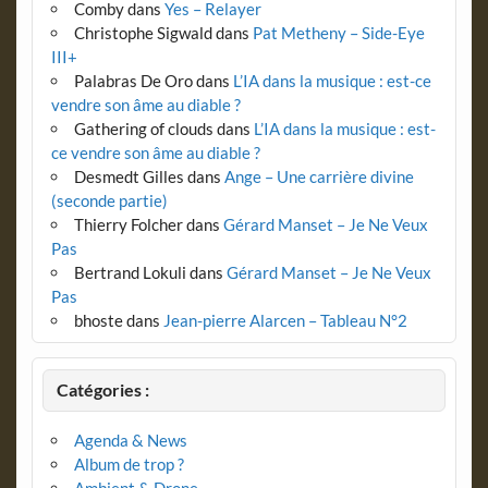
Comby
dans
Yes – Relayer
Christophe Sigwald
dans
Pat Metheny – Side-Eye
III+
Palabras De Oro
dans
L’IA dans la musique : est-ce
vendre son âme au diable ?
Gathering of clouds
dans
L’IA dans la musique : est-
ce vendre son âme au diable ?
Desmedt Gilles
dans
Ange – Une carrière divine
(seconde partie)
Thierry Folcher
dans
Gérard Manset – Je Ne Veux
Pas
Bertrand Lokuli
dans
Gérard Manset – Je Ne Veux
Pas
bhoste
dans
Jean-pierre Alarcen – Tableau N°2
Catégories :
Agenda & News
Album de trop ?
Ambient & Drone