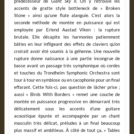
prédécesseur de
Giant Sky II
. On y retrouve les
accents de gratte style bottleneck de « Broken
Stone » ainsi qu’une flute alanguie. C’est alors la
seconde méthode de montée en puissance qui est
employée par Erlend Aastad Viken : la rupture
brutale. Elle décapite les harmonies patiemment
bâties en leur infligeant des effets de claviers qu’on
croirait avoir été soumis à la géhenne. Une nouvelle
rupture donne naissance à une partie incongrue de
basse avant un passage très symphonique où cordes
et touches du Trondheim Symphonic Orchestra sont
tour à tour en symbiose ou en cacophonie pour un final
effarant. Cette fois-ci, pas question de lâcher prise ;
aussi « Birds With Borders » remet une couche de
montée en puissance progressive en démarrant très
délicatement sous les accents d’une guitare
acoustique épurée et accompagnée par un chant
masculin très délicat, préludes à un final beaucoup
plus massif et ambitieux. À côté de tout ça, « Tables