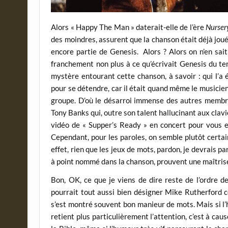
Alors « Happy The Man » daterait-elle de l’ère
Nurser
des moindres, assurent que la chanson était déjà jo
encore partie de Genesis. Alors ? Alors on n’en sa
franchement non plus à ce qu’écrivait Genesis du t
mystère entourant cette chanson, à savoir : qui l’a 
pour se détendre, car il était quand même le musicie
groupe. D’où le désarroi immense des autres membre
Tony Banks qui, outre son talent hallucinant aux clavie
vidéo de « Supper’s Ready » en concert pour vous en
Cependant, pour les paroles, on semble plutôt certai
effet, rien que les jeux de mots, pardon, je devrais pa
à point nommé dans la chanson, prouvent une maîtrise 
Bon, OK, ce que je viens de dire reste de l’ordre d
pourrait tout aussi bien désigner Mike Rutherford c
s’est montré souvent bon manieur de mots. Mais si 
retient plus particulièrement l’attention, c’est à c