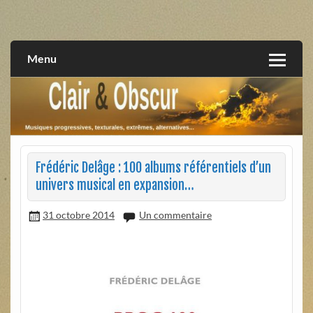
Skip
to
musiques progressives, électroniques, expérimentales,
Clair et Obscur
content
extrêmes, alternatives, texturales
Menu
Frédéric Delâge : 100 albums référentiels d’un
univers musical en expansion…
31 octobre 2014
Un commentaire