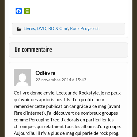
F
P
a
r
c
i
Livres, DVD, BD & Ciné
,
Rock Progressif
e
n
b
t
o
F
o
r
Un commentaire
k
i
e
n
d
Odièvre
l
23 novembre 2014 à 15:43
y
Ce livre donne envie. Lecteur de Rockstyle, je ne peux
qu’avoir des aprioris positifs. J’en profite pour
remercier cette publication car grâce a ce mag (avant
l’ère d’Internet), j’ai découvert de nombreux groupes
comme Porcupine Tree. J’adorais en particulier les
chroniques qui relataient tous les albums d’un groupe.
Aujourd’hui il n’y a plus de mag qui parle de rock prog.