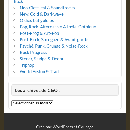
Rock
Neo-Classical & Soundtracks
New, Cold & Darkwave
Oldies but goldies
Pop, Rock, Alternative & Indie, Gothique
Post-Prog & Art-Pop
Post-Rock, Shoegaze & Avant-garde
Psyché, Punk, Grunge & Noise-Rock
Rock Progressif
Stoner, Sludge & Doom
Triphop
World Fusion & Trad
Les archives de C&O :
Les
archives
de
C&O
:
Crée par
WordPress
et
Courage
.