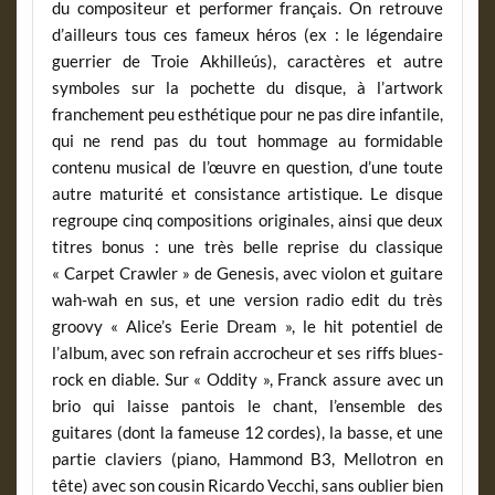
du compositeur et performer français. On retrouve
d’ailleurs tous ces fameux héros (ex : le légendaire
guerrier de Troie
Akhilleús
), caractères et autre
symboles sur la pochette du disque, à l’artwork
franchement peu esthétique pour ne pas dire infantile,
qui ne rend pas du tout hommage au formidable
contenu musical de l’œuvre en question, d’une toute
autre maturité et consistance artistique. Le disque
regroupe cinq compositions originales, ainsi que deux
titres bonus : une très belle reprise du classique
« Carpet Crawler » de Genesis, avec violon et guitare
wah-wah en sus, et une version radio edit du très
groovy « Alice’s Eerie Dream », le hit potentiel de
l’album, avec son refrain accrocheur et ses riffs blues-
rock en diable. Sur « Oddity », Franck assure avec un
brio qui laisse pantois le chant, l’ensemble des
guitares (dont la fameuse 12 cordes), la basse, et une
partie claviers (piano, Hammond B3, Mellotron en
tête) avec son cousin Ricardo Vecchi, sans oublier bien