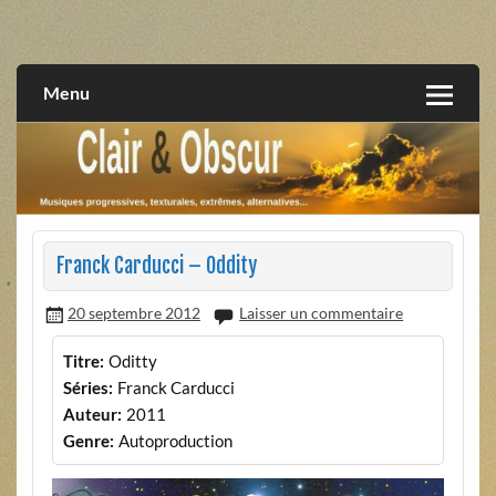
Skip
to
musiques progressives, électroniques, expérimentales,
Clair et Obscur
content
extrêmes, alternatives, texturales
Menu
Franck Carducci – Oddity
20 septembre 2012
Laisser un commentaire
Titre:
Oditty
Séries:
Franck Carducci
Auteur:
2011
Genre:
Autoproduction