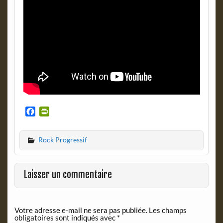
F
P
a
r
c
i
Rock Progressif
e
n
b
t
o
F
o
r
Laisser un commentaire
k
i
e
n
Votre adresse e-mail ne sera pas publiée.
Les champs
d
obligatoires sont indiqués avec
*
l