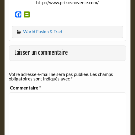
http://www.prikosnovenie.com/
F
P
a
r
c
i
World Fusion & Trad
e
n
b
t
o
F
o
r
Laisser un commentaire
k
i
e
n
Votre adresse e-mail ne sera pas publiée.
Les champs
d
obligatoires sont indiqués avec
*
l
y
Commentaire
*