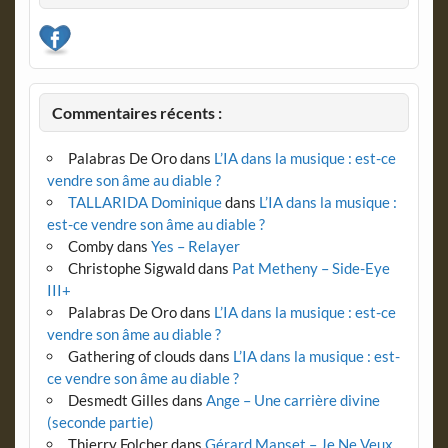
Commentaires récents :
Palabras De Oro
dans
L’IA dans la musique : est-ce
vendre son âme au diable ?
TALLARIDA Dominique
dans
L’IA dans la musique :
est-ce vendre son âme au diable ?
Comby
dans
Yes – Relayer
Christophe Sigwald
dans
Pat Metheny – Side-Eye
III+
Palabras De Oro
dans
L’IA dans la musique : est-ce
vendre son âme au diable ?
Gathering of clouds
dans
L’IA dans la musique : est-
ce vendre son âme au diable ?
Desmedt Gilles
dans
Ange – Une carrière divine
(seconde partie)
Thierry Folcher
dans
Gérard Manset – Je Ne Veux