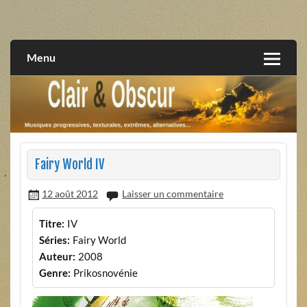
Skip
to
musiques progressives, électroniques, expérimentales,
Clair et Obscur
content
extrêmes, alternatives, texturales
Menu
Fairy World IV
12 août 2012
Laisser un commentaire
Titre:
IV
Séries:
Fairy World
Auteur:
2008
Genre:
Prikosnovénie