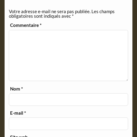
d
Votre adresse e-mail ne sera pas publiée.
Les champs
l
obligatoires sont indiqués avec
*
y
Commentaire
*
Nom
*
E-mail
*
Site web