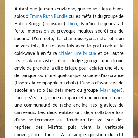
Autant que je m’en souvienne, que ce soit les albums
solos d’
Emma Ruth Rundle
ou les méfaits du groupe de
Bâton Rouge (Louisiane)
Thou
, ils m’ont toujours fait
forte impression et provoqué moultes sécrétions de
sueurs. D’un côté, la chanteuse/guitariste et son
univers folk, flirtant des fois avec le post-rock et la
cold-wave à en faire
chialer une brique
et de l’autre
les stakhanovistes d’un sludge-grunge qui donne
envie de prendre la dite brique pour éclater une vitre
de banque ou d’une quelconque société d’assurance
(insérez la compagnie au choix). L’une a d’avantage de
succès en solo (au détriment du groupe
Marriages
),
l’autre s’est forgé une carapace et une notoriété dans
une communauté de niche encline aux glaviots de
caniveaux. Les deux entités ont déjà collaboré lors
d’une performance au Roadburn Festival sur des
reprises des Misfits, puis vient la véritable
convergence studio… À la simple question du p’tit