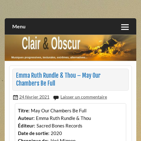
Skip
to
musiques progressives, électroniques, expérimentales,
Clair et Obscur
content
extrêmes, alternatives, texturales
Menu
Emma Ruth Rundle & Thou – May Our
Chambers Be Full
24 février 2021
Laisser un commentaire
Titre:
May Our Chambers Be Full
Auteur:
Emma Ruth Rundle & Thou
Éditeur:
Sacred Bones Records
Date de sortie:
2020
Chronique de:
Jéré Mignon