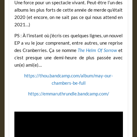
Une force pour un spectacle vivant. Peut-être l’un des
albums les plus forts de cette année de merde qu’était
2020 (et encore, on ne sait pas ce qui nous attend en
2021…)
PS : À l’instant où j’écris ces quelques lignes, un nouvel
EP a vu le jour comprenant, entre autres, une reprise
des Cranberries. Ça se nomme
The Helm Of Sorrow
et
c’est presque une demi-heure de plus passée avec
un(e) ami(e)…
https://thou.bandcamp.com/album/may-our-
chambers-be-full
https://emmaruthrundle.bandcamp.com/