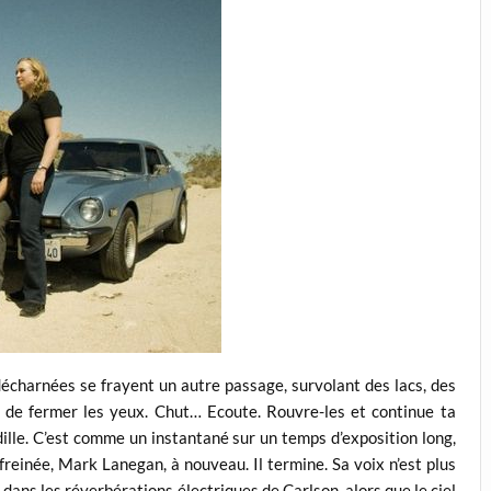
s décharnées se frayent un autre passage, survolant des lacs, des
 de fermer les yeux. Chut… Ecoute. Rouvre-les et continue ta
ndille. C’est comme un instantané sur un temps d’exposition long,
 freinée, Mark Lanegan, à nouveau. Il termine. Sa voix n’est plus
dans les réverbérations électriques de Carlson, alors que le ciel