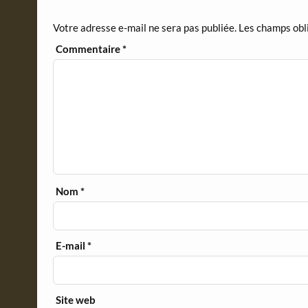
n
d
Votre adresse e-mail ne sera pas publiée.
Les champs obl
l
y
Commentaire
*
Nom
*
E-mail
*
Site web