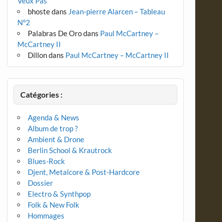
Veux Pas
bhoste
dans
Jean-pierre Alarcen – Tableau
N°2
Palabras De Oro
dans
Paul McCartney –
McCartney II
Dillon
dans
Paul McCartney – McCartney II
Catégories :
Agenda & News
Album de trop ?
Ambient & Drone
Berlin School & Krautrock
Blues-Rock
Djent, Metalcore & Post-Hardcore
Dossier
Electro & Synthpop
Folk & New Folk
Hommages