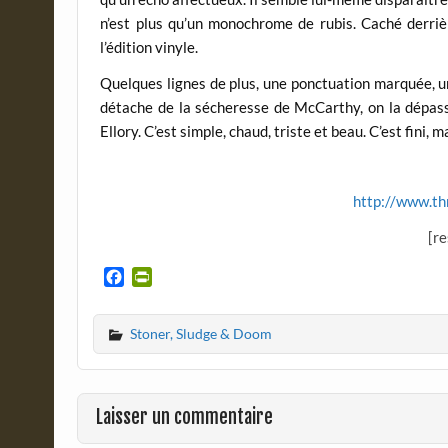
n’est plus qu’un monochrome de rubis. Caché derrièr
l’édition vinyle.
Quelques lignes de plus, une ponctuation marquée, u
détache de la sécheresse de McCarthy, on la dépasse
Ellory. C’est simple, chaud, triste et beau. C’est fini, 
http://www.t
[r
F
P
a
r
c
i
Stoner, Sludge & Doom
e
n
b
t
o
F
o
r
Laisser un commentaire
k
i
e