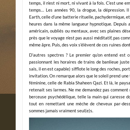
temps, il n’est ni mort, ni vivant à la fois. C’est une
temps… Les années 90, la drogue, la dépression. Il
Earth, celle d’une batterie rituelle, pachydermique, et
heures dans la même langueur hypnotique. Depuis au
américain, oubliés ou mentaux, avec ses plaines dés
près que le voyage n’est pas aussi méditatif, pas comm
même âpre. Puis, des voix s’élèvent de ces ruines don
D’autres spectres ? Le premier qu’on entend est 
passionnant les horaires de trains de banlieue juste
sais, il en est capable) sifflote le long des roches, p
invitation. On remarque alors que le soleil prend une t
féminine, celle de Rabia Shaheen Qazi. Et là, le pay
retenait ses larmes. Ne me demandez pas comment ma
berceuse psychédélique, telle la main qui caresse d
tout en remettant une mèche de cheveux par-dessus
sommes jamais vraiment seul(e)s.