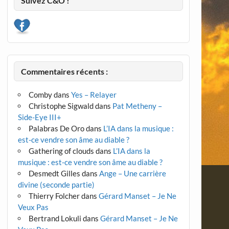
Suivez C&O !
Commentaires récents :
Comby
dans
Yes – Relayer
Christophe Sigwald
dans
Pat Metheny –
Side-Eye III+
Palabras De Oro
dans
L’IA dans la musique :
est-ce vendre son âme au diable ?
Gathering of clouds
dans
L’IA dans la
musique : est-ce vendre son âme au diable ?
Desmedt Gilles
dans
Ange – Une carrière
divine (seconde partie)
Thierry Folcher
dans
Gérard Manset – Je Ne
Veux Pas
Bertrand Lokuli
dans
Gérard Manset – Je Ne