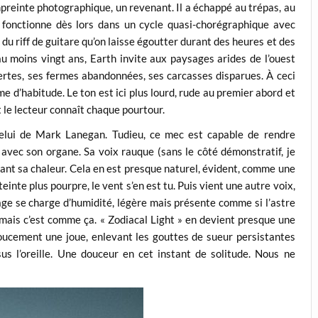
 empreinte photographique, un revenant. Il a échappé au trépas, au
 fonctionne dès lors dans un cycle quasi-chorégraphique avec
 du riff de guitare qu’on laisse égoutter durant des heures et des
 moins vingt ans, Earth invite aux paysages arides de l’ouest
ertes, ses fermes abandonnées, ses carcasses disparues. À ceci
e d’habitude. Le ton est ici plus lourd, rude au premier abord et
t le lecteur connaît chaque pourtour.
celui de Mark Lanegan. Tudieu, ce mec est capable de rendre
 avec son organe. Sa voix rauque (sans le côté démonstratif, je
ortant sa chaleur. Cela en est presque naturel, évident, comme une
einte plus pourpre, le vent s’en est tu. Puis vient une autre voix,
sage se charge d’humidité, légère mais présente comme si l’astre
is c’est comme ça. « Zodiacal Light » en devient presque une
oucement une joue, enlevant les gouttes de sueur persistantes
 l’oreille. Une douceur en cet instant de solitude. Nous ne