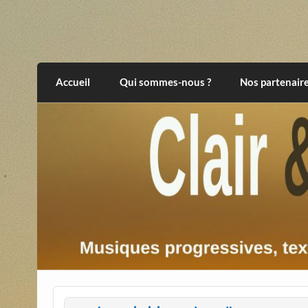
Skip
to
content
Clair et Obscur
musiques progressives, électroniques, expér
Accueil
Qui sommes-nous ?
Nos partenair