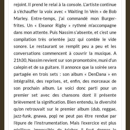
rejoint. Il prend le relai à la console. L’artiste continue
à s’échauffer la voix avec « Waiting In Vein » de Bob
Marley. Entre-temps, j’ai commandé mon Burger-
frites. Un « Eleanor Rigby » rythmé m’accompagne
dans mon attente. Puis Nassim s’absente, et c’est une
compilation très orientée jazz qui comble le vide
sonore. Le restaurant se remplit peu a peu et les
conversations commencent à couvrir la musique. A
21h30, Nassim revient sur son promontoire, muni d’un
calepin et de sa guitare. Il annonce que la soirée sera
partagée en trois sets : son album « DenDana » en
intégralité, des reprises, et, enfin, des morceaux de
son prochain album. Le voici donc parti pour un
premier set avec des chansons dont il présente
brièvement la signification. Bien entendu, la diversité
qu’on retrouvait sur le premier album (dub, reggae,
jazz-funk, gnawa, pop) ne peut pas être rendue par
l’épure de l’instrumentation. Mais l’exercice est plus
périlleux, impossible de tricher, il faut donner le