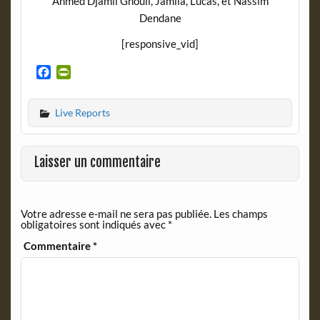
Ahmed Djamil Ghouli, Jamila, Lucas, et Nassim
Dendane
[responsive_vid]
F
P
a
r
c
i
Live Reports
e
n
b
t
o
F
o
r
Laisser un commentaire
k
i
e
n
Votre adresse e-mail ne sera pas publiée.
Les champs
d
obligatoires sont indiqués avec
*
l
y
Commentaire
*