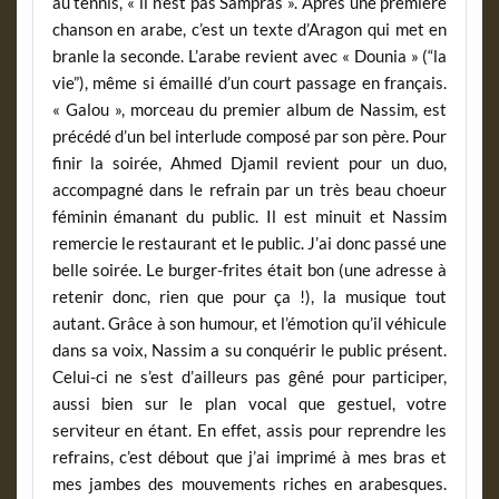
au tennis, « il n’est pas Sampras ». Après une première
chanson en arabe, c’est un texte d’Aragon qui met en
branle la seconde. L’arabe revient avec « Dounia » (“la
vie”), même si émaillé d’un court passage en français.
« Galou », morceau du premier album de Nassim, est
précédé d’un bel interlude composé par son père. Pour
finir la soirée, Ahmed Djamil revient pour un duo,
accompagné dans le refrain par un très beau choeur
féminin émanant du public. Il est minuit et Nassim
remercie le restaurant et le public. J’ai donc passé une
belle soirée. Le burger-frites était bon (une adresse à
retenir donc, rien que pour ça !), la musique tout
autant. Grâce à son humour, et l’émotion qu’il véhicule
dans sa voix, Nassim a su conquérir le public présent.
Celui-ci ne s’est d’ailleurs pas gêné pour participer,
aussi bien sur le plan vocal que gestuel, votre
serviteur en étant. En effet, assis pour reprendre les
refrains, c’est débout que j’ai imprimé à mes bras et
mes jambes des mouvements riches en arabesques.