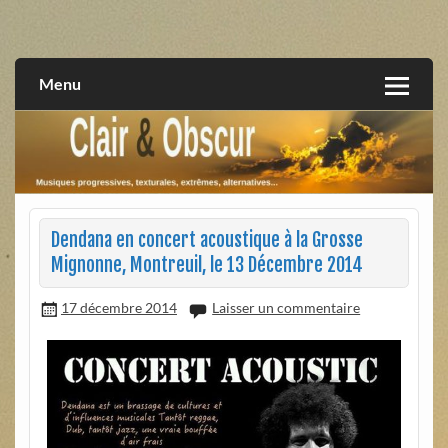
Skip
to
musiques progressives, électroniques, expérimentales,
Clair et Obscur
content
extrêmes, alternatives, texturales
Menu
Dendana en concert acoustique à la Grosse
Mignonne, Montreuil, le 13 Décembre 2014
17 décembre 2014
Laisser un commentaire