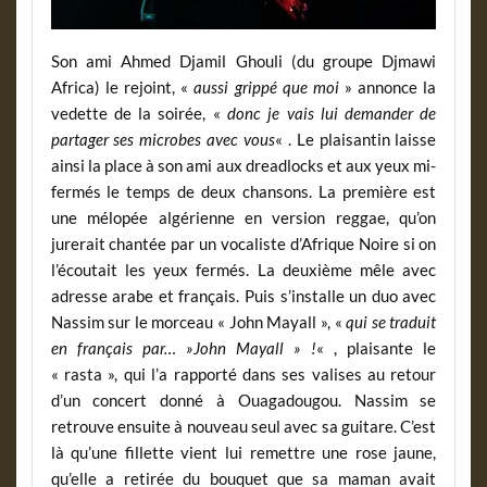
Son ami Ahmed Djamil Ghouli (du groupe Djmawi
Africa) le rejoint, «
aussi grippé que moi
» annonce la
vedette de la soirée, «
donc je vais lui demander de
partager ses microbes avec vous
« . Le plaisantin laisse
ainsi la place à son ami aux dreadlocks et aux yeux mi-
fermés le temps de deux chansons. La première est
une mélopée algérienne en version reggae, qu’on
jurerait chantée par un vocaliste d’Afrique Noire si on
l’écoutait les yeux fermés. La deuxième mêle avec
adresse arabe et français. Puis s’installe un duo avec
Nassim sur le morceau « John Mayall », «
qui se traduit
en français par… »John Mayall » !
« , plaisante le
« rasta », qui l’a rapporté dans ses valises au retour
d’un concert donné à Ouagadougou. Nassim se
retrouve ensuite à nouveau seul avec sa guitare. C’est
là qu’une fillette vient lui remettre une rose jaune,
qu’elle a retirée du bouquet que sa maman avait