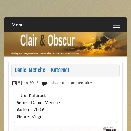
Skip
to
musiques progressives, électroniques, expérimentales,
Clair et Obscur
content
extrêmes, alternatives, texturales
Menu
Daniel Menche – Kataract
8 juin 2012
Laisser un commentaire
Titre:
Kataract
Séries:
Daniel Menche
Auteur:
2009
Genre:
Mego