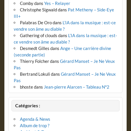
Comby
dans
Yes – Relayer
Christophe Sigwald
dans
Pat Metheny – Side-Eye
III+
Palabras De Oro
dans
L’IA dans la musique : est-ce
vendre son âme au diable ?
Gathering of clouds
dans
L’IA dans la musique : est-
ce vendre son âme au diable ?
Desmedt Gilles
dans
Ange – Une carrière divine
(seconde partie)
Thierry Folcher
dans
Gérard Manset – Je Ne Veux
Pas
Bertrand Lokuli
dans
Gérard Manset – Je Ne Veux
Pas
bhoste
dans
Jean-pierre Alarcen – Tableau N°2
Catégories :
Agenda & News
Album de trop ?