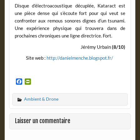
Disque d’électroacoustique décuplée, Kataract est
une pièce dense qui s’écoute fort pour qui veut se
confronter aux remous sonores dignes d’un tsunami.
Une expérience physique qui trouvera dans de
prochaines chroniques une ligne directrice. Fort.
Jérémy Urbain
(8/10)
Site web :
http://danielmenche.blogspot.fr/
F
P
a
r
c
i
Ambient & Drone
e
n
b
t
o
F
o
r
Laisser un commentaire
k
i
e
n