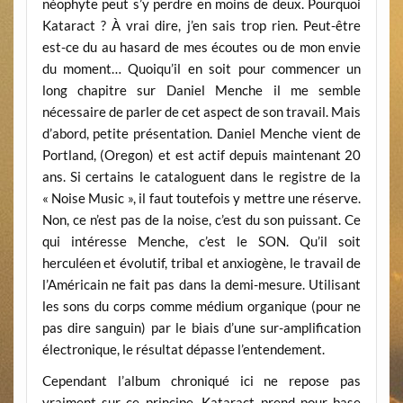
néophyte peut s’y perdre en moins de deux. Pourquoi
Kataract ? À vrai dire, j’en sais trop rien. Peut-être
est-ce du au hasard de mes écoutes ou de mon envie
du moment… Quoiqu’il en soit pour commencer un
long chapitre sur Daniel Menche il me semble
nécessaire de parler de cet aspect de son travail. Mais
d’abord, petite présentation. Daniel Menche vient de
Portland, (Oregon) et est actif depuis maintenant 20
ans. Si certains le cataloguent dans le registre de la
« Noise Music », il faut toutefois y mettre une réserve.
Non, ce n’est pas de la noise, c’est du son puissant. Ce
qui intéresse Menche, c’est le SON. Qu’il soit
herculéen et évolutif, tribal et anxiogène, le travail de
l’Américain ne fait pas dans la demi-mesure. Utilisant
les sons du corps comme médium organique (pour ne
pas dire sanguin) par le biais d’une sur-amplification
électronique, le résultat dépasse l’entendement.
Cependant l’album chroniqué ici ne repose pas
vraiment sur ce principe. Kataract prend pour base