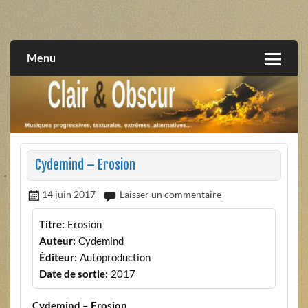
Skip
to
musiques progressives, électroniques, expérimentales,
Clair et Obscur
content
extrêmes, alternatives, texturales
Menu
Cydemind – Erosion
14 juin 2017
Laisser un commentaire
Titre:
Erosion
Auteur:
Cydemind
Éditeur:
Autoproduction
Date de sortie:
2017
Cydemind – Erosion