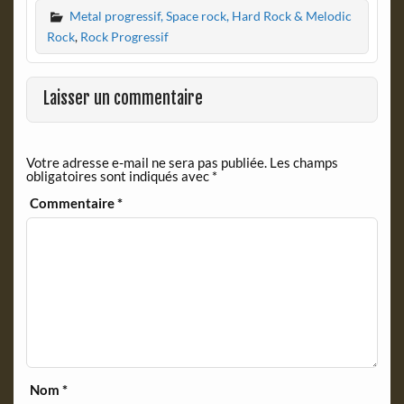
c
i
Metal progressif, Space rock, Hard Rock & Melodic
e
n
b
t
Rock
,
Rock Progressif
o
F
o
r
k
i
Laisser un commentaire
e
n
d
Votre adresse e-mail ne sera pas publiée.
Les champs
l
obligatoires sont indiqués avec
*
y
Commentaire
*
Nom
*