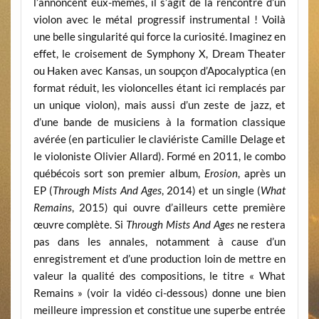
l’annoncent eux-mêmes, il s’agit de la rencontre d’un
violon avec le métal progressif instrumental ! Voilà
une belle singularité qui force la curiosité. Imaginez en
effet, le croisement de Symphony X, Dream Theater
ou Haken avec Kansas, un soupçon d’Apocalyptica (en
format réduit, les violoncelles étant ici remplacés par
un unique violon), mais aussi d’un zeste de jazz, et
d’une bande de musiciens à la formation classique
avérée (en particulier le claviériste Camille Delage et
le violoniste Olivier Allard). Formé en 2011, le combo
québécois sort son premier album,
Erosion
, après un
EP (
Through Mists And Ages
, 2014) et un single (
What
Remains
, 2015) qui ouvre d’ailleurs cette première
œuvre complète. Si
Through Mists And Ages
ne restera
pas dans les annales, notamment à cause d’un
enregistrement et d’une production loin de mettre en
valeur la qualité des compositions, le titre « What
Remains » (voir la vidéo ci-dessous) donne une bien
meilleure impression et constitue une superbe entrée