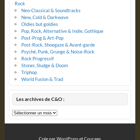
Rock
Neo-Classical & Soundtracks
New, Cold & Darkwave
Oldies but goldies
Pop, Rock, Alternative & Indie, Gothique
Post-Prog & Art-Pop
Post-Rock, Shoegaze & Avant-garde
Psyché, Punk, Grunge & Noise-Rock
Rock Progressif
Stoner, Sludge & Doom
Triphop
World Fusion & Trad
Les archives de C&O :
Les
archives
de
C&O
:
Crée par
WordPress
et
Courage
.