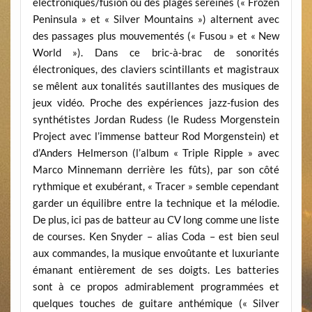
électroniques/fusion où des plages sereines (« Frozen
Peninsula » et « Silver Mountains ») alternent avec
des passages plus mouvementés (« Fusou » et « New
World »). Dans ce bric-à-brac de sonorités
électroniques, des claviers scintillants et magistraux
se mêlent aux tonalités sautillantes des musiques de
jeux vidéo. Proche des expériences jazz-fusion des
synthétistes Jordan Rudess (le Rudess Morgenstein
Project avec l’immense batteur Rod Morgenstein) et
d’Anders Helmerson (l’album « Triple Ripple » avec
Marco Minnemann derrière les fûts), par son côté
rythmique et exubérant, « Tracer » semble cependant
garder un équilibre entre la technique et la mélodie.
De plus, ici pas de batteur au CV long comme une liste
de courses. Ken Snyder – alias Coda – est bien seul
aux commandes, la musique envoûtante et luxuriante
émanant entièrement de ses doigts. Les batteries
sont à ce propos admirablement programmées et
quelques touches de guitare anthémique (« Silver