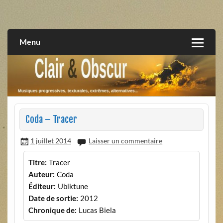
Skip
to
musiques progressives, électroniques, expérimentales,
Clair et Obscur
content
extrêmes, alternatives, texturales
Menu
Coda – Tracer
1 juillet 2014
Laisser un commentaire
Titre:
Tracer
Auteur:
Coda
Éditeur:
Ubiktune
Date de sortie:
2012
Chronique de:
Lucas Biela