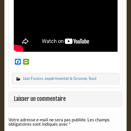
F
P
a
r
c
i
Jazz Fusion, expérimental & Groove, Soul
e
n
b
t
o
F
o
r
Laisser un commentaire
k
i
e
n
Votre adresse e-mail ne sera pas publiée.
Les champs
d
obligatoires sont indiqués avec
*
l