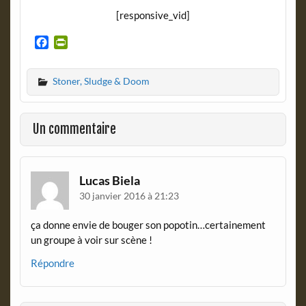
[responsive_vid]
F
P
a
r
c
i
Stoner, Sludge & Doom
e
n
b
t
o
F
o
r
Un commentaire
k
i
e
n
d
Lucas Biela
l
30 janvier 2016 à 21:23
y
ça donne envie de bouger son popotin…certainement
un groupe à voir sur scène !
Répondre