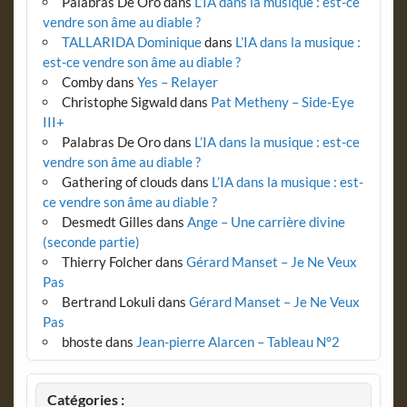
Palabras De Oro
dans
L’IA dans la musique : est-ce
vendre son âme au diable ?
TALLARIDA Dominique
dans
L’IA dans la musique :
est-ce vendre son âme au diable ?
Comby
dans
Yes – Relayer
Christophe Sigwald
dans
Pat Metheny – Side-Eye
III+
Palabras De Oro
dans
L’IA dans la musique : est-ce
vendre son âme au diable ?
Gathering of clouds
dans
L’IA dans la musique : est-
ce vendre son âme au diable ?
Desmedt Gilles
dans
Ange – Une carrière divine
(seconde partie)
Thierry Folcher
dans
Gérard Manset – Je Ne Veux
Pas
Bertrand Lokuli
dans
Gérard Manset – Je Ne Veux
Pas
bhoste
dans
Jean-pierre Alarcen – Tableau N°2
Catégories :