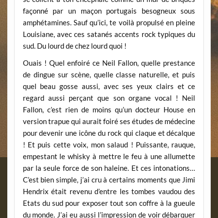
façonné par un maçon portugais besogneux sous
amphétamines. Sauf qu’ici, te voilà propulsé en pleine
Louisiane, avec ces satanés accents rock typiques du
sud. Du lourd de chez lourd quoi !
Ouais ! Quel enfoiré ce Neil Fallon, quelle prestance
de dingue sur scène, quelle classe naturelle, et puis
quel beau gosse aussi, avec ses yeux clairs et ce
regard aussi perçant que son organe vocal ! Neil
Fallon, c’est rien de moins qu’un docteur House en
version trapue qui aurait foiré ses études de médecine
pour devenir une icône du rock qui claque et décalque
! Et puis cette voix, mon salaud ! Puissante, rauque,
empestant le whisky à mettre le feu à une allumette
par la seule force de son haleine. Et ces intonations…
C’est bien simple, j’ai cru à certains moments que Jimi
Hendrix était revenu d’entre les tombes vaudou des
Etats du sud pour exposer tout son coffre à la gueule
du monde. J’ai eu aussi l’impression de voir débarquer