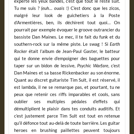
experte les yeux bandés, c’est que tout le reste suit.
Tu me suis ?
(euh… ouais !)
C’est donc que les zicos,
malgré leur look de guichetiers à la Poste
d’Armentières, ben, ils déchirent tout quoi… On
pourrait par exemple évoquer le groove outrancier du
bassiste Dan Maines. Le mec, il te fait du funk et du
southern-rock sur la même piste. Le swag ! Si
Earth
Rocker
était l’album de Jean-Paul Gaster, le batteur
qui te donne envie d’empoigner des baguettes pour
taper sur un bidon de lessive,
Psychic Warfare
, c’est
Dan Maines et sa basse Rickenbacker au son énorme.
Quant au discret guitariste Tim Sult, il est réservé, il
est lambda, il ne se remarque pas, et pourtant, tu ne
peux que retenir ces riffs imparables et cools, sans
oublier ses multiples pédales d’effets qui
démultiplient le plaisir dans tes conduits auditifs. Et
c’est justement parce Tim Sult est tout en retenue
qu’il défonce tout au-delà de toute barrière. Les guitar
heroes en brushing paillettes peuvent toujours