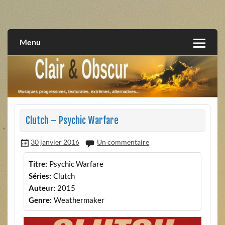
Skip
to
musiques progressives, électroniques, expérimentales,
Clair et Obscur
content
extrêmes, alternatives, texturales
Menu
Clutch – Psychic Warfare
30 janvier 2016
Un commentaire
Titre:
Psychic Warfare
Séries:
Clutch
Auteur:
2015
Genre:
Weathermaker