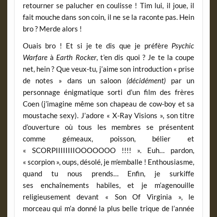
retourner se palucher en coulisse ! Tim lui, il joue, il
fait mouche dans son coin, il ne se la raconte pas. Hein
bro ? Merde alors !
Ouais bro ! Et si je te dis que je préfère
Psychic
Warfare
à
Earth Rocker
, t’en dis quoi ? Je te la coupe
net, hein ? Que veux-tu, j’aime son introduction « prise
de notes » dans un saloon
(décidément)
par un
personnage énigmatique sorti d’un film des frères
Coen (j’imagine même son chapeau de cow-boy et sa
moustache sexy). J’adore « X-Ray Visions », son titre
d’ouverture où tous les membres se présentent
comme gémeaux, poisson, bélier et
« SCORPIIIIIIIIOOOOOOO !!!! ». Euh… pardon,
« scorpion », oups, désolé, je m’emballe ! Enthousiasme,
quand tu nous prends… Enfin, je surkiffe
ses enchaînements habiles, et je m’agenouille
religieusement devant « Son Of Virginia », le
morceau qui m’a donné la plus belle trique de l’année