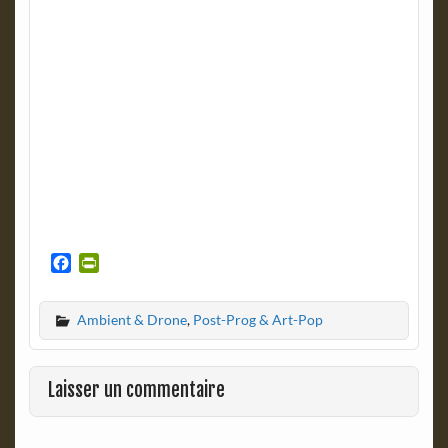
F
P
a
r
c
i
Ambient & Drone
,
Post-Prog & Art-Pop
e
n
b
t
o
F
o
r
Laisser un commentaire
k
i
e
n