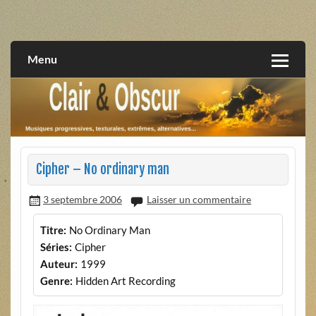
Skip
to
musiques progressives, électroniques, expérimentales,
Clair et Obscur
content
extrêmes, alternatives, texturales
Menu
Cipher – No ordinary man
3 septembre 2006
Laisser un commentaire
Titre:
No Ordinary Man
Séries:
Cipher
Auteur:
1999
Genre:
Hidden Art Recording