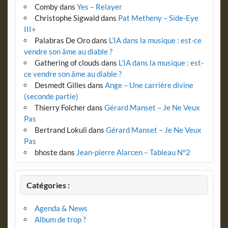
Comby
dans
Yes – Relayer
Christophe Sigwald
dans
Pat Metheny – Side-Eye
III+
Palabras De Oro
dans
L’IA dans la musique : est-ce
vendre son âme au diable ?
Gathering of clouds
dans
L’IA dans la musique : est-
ce vendre son âme au diable ?
Desmedt Gilles
dans
Ange – Une carrière divine
(seconde partie)
Thierry Folcher
dans
Gérard Manset – Je Ne Veux
Pas
Bertrand Lokuli
dans
Gérard Manset – Je Ne Veux
Pas
bhoste
dans
Jean-pierre Alarcen – Tableau N°2
Catégories :
Agenda & News
Album de trop ?