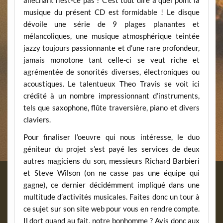
alléchant n’est-ce pas ? C’est tout dire à quel point la
musique du présent CD est formidable ! Le disque
dévoile une série de 9 plages planantes et
mélancoliques, une musique atmosphérique teintée
jazzy toujours passionnante et d’une rare profondeur,
jamais monotone tant celle-ci se veut riche et
agrémentée de sonorités diverses, électroniques ou
acoustiques. Le talentueux Theo Travis se voit ici
crédité à un nombre impressionnant d’instruments,
tels que saxophone, flûte traversière, piano et divers
claviers.
Pour finaliser l’oeuvre qui nous intéresse, le duo
géniteur du projet s’est payé les services de deux
autres magiciens du son, messieurs Richard Barbieri
et Steve Wilson (on ne casse pas une équipe qui
gagne), ce dernier décidémment impliqué dans une
multitude d’activités musicales. Faites donc un tour à
ce sujet sur son site web pour vous en rendre compte.
Il dort quand au fait, notre bonhomme ? Avis donc aux