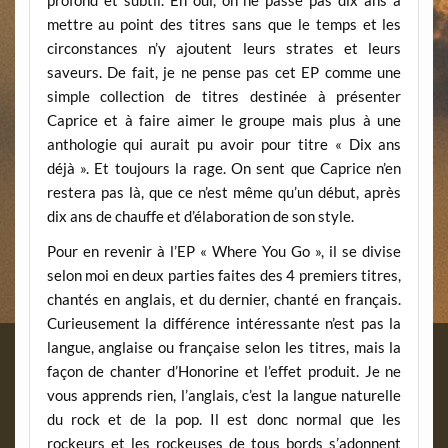
profond et subtil. Eh oui, on ne passe pas dix ans à
mettre au point des titres sans que le temps et les
circonstances n’y ajoutent leurs strates et leurs
saveurs. De fait, je ne pense pas cet EP comme une
simple collection de titres destinée à présenter
Caprice et à faire aimer le groupe mais plus à une
anthologie qui aurait pu avoir pour titre « Dix ans
déjà ». Et toujours la rage. On sent que Caprice n’en
restera pas là, que ce n’est même qu’un début, après
dix ans de chauffe et d’élaboration de son style.
Pour en revenir à l’EP « Where You Go », il se divise
selon moi en deux parties faites des 4 premiers titres,
chantés en anglais, et du dernier, chanté en français.
Curieusement la différence intéressante n’est pas la
langue, anglaise ou française selon les titres, mais la
façon de chanter d’Honorine et l’effet produit. Je ne
vous apprends rien, l’anglais, c’est la langue naturelle
du rock et de la pop. Il est donc normal que les
rockeurs et les rockeuses de tous bords s’adonnent