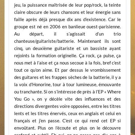
jeu, la puissance maîtrisée de leur pop/rock, la teinte
claire obscure de leurs chansons et leur énergie sans
faille après déjà presque dix ans d’existence. Car le
groupe est né en 2006 en banlieue ouest-parisienne.
Au départ, il s’agissait d’un trio
chanteuse/guitariste/batterie. Maintenant ils sont
cinq, un deuxième guitariste et un bassiste ayant
rejoints la formation originelle. Ça rock, ça pulse, ça
nous met à l’aise et ça nous secoue à la fois, bref c’est
tout ce qu’on aime. Et par dessus le vrombissement
des guitares et les frappes sèches de la batterie, il y a
la voix d’Honorine, tour à tour lumineuse, émouvante
ou tranchante. Si on s’intéresse de près à l’EP « Where
You Go », on y décèle vite des influences et des
directions divergentes voire opposées, entre les titres
lents et les titres énervés, ceux en anglais et celui en
français et j’en passe. C’est ce qui rend cet EP si
envoûtant. Plus on l’écoute et plus on le découvre