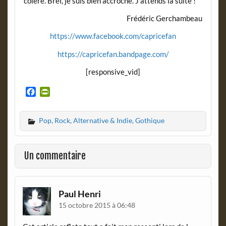
colère. Bref, je suis bien accroché. J’attends la suite !
Frédéric Gerchambeau
https://www.facebook.com/capricefan
https://capricefan.bandpage.com/
[responsive_vid]
F
P
a
r
c
i
Pop, Rock, Alternative & Indie, Gothique
e
n
b
t
o
F
o
r
Un commentaire
k
i
e
n
d
Paul Henri
l
15 octobre 2015 à 06:48
y