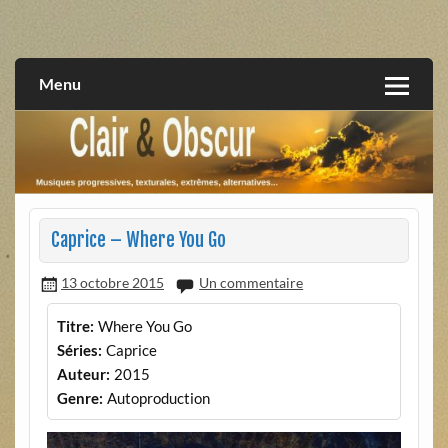
Skip
to
musiques progressives, électroniques, expérimentales,
Clair et Obscur
content
extrêmes, alternatives, texturales
Menu
Caprice – Where You Go
13 octobre 2015
Un commentaire
Titre:
Where You Go
Séries:
Caprice
Auteur:
2015
Genre:
Autoproduction