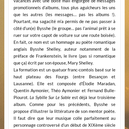
vacances avec une boîte mail engorgée de messages
promotionnels d’albums, tous plus aguicheurs les uns
que les autres (les messages… pas les albums !).
Pourtant, ma sagacité m’a permis de ne pas passer à
côté d’un(e) Bysshe (le groupe… pas l’animal prêt à se
ruer sur votre capot de voiture sur une route boisée).
En fait, ce nom est un hommage au poète romantique
anglais Bysshe Shelley, auteur notamment de la
préface de Frankenstein, le livre (pas si romantique
que ça) écrit par son épouse, Mary Shelley.
La formation est un quatuor franc-comtois basé sur le
haut plateau des Fourgs (entre Besançon et
Lausanne). Elle est composée d’Élodie Maradan,
Quentin Aymonier, Théo Aymonier et Fernand Bulle-
Piourot.
La Sybille Sur Le Sable
est déjà leur troisième
album. Comme pour les précédents, Bysshe se
propose d’illustrer la littérature de son mentor poète.
Il faut dire que leur musique colle parfaitement au
personnage controversé d’un début de XIXème siècle