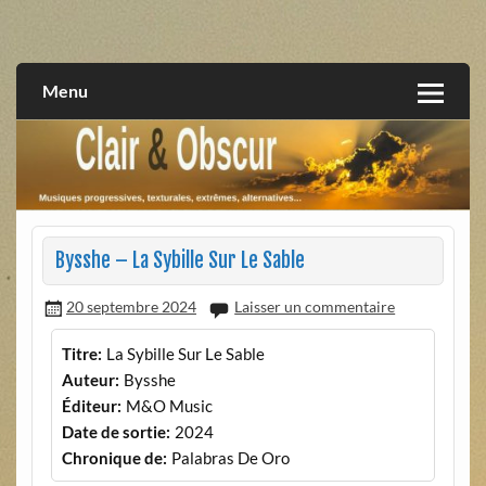
Skip
to
musiques progressives, électroniques, expérimentales,
Clair et Obscur
content
extrêmes, alternatives, texturales
Menu
Bysshe – La Sybille Sur Le Sable
20 septembre 2024
Laisser un commentaire
Titre:
La Sybille Sur Le Sable
Auteur:
Bysshe
Éditeur:
M&O Music
Date de sortie:
2024
Chronique de:
Palabras De Oro