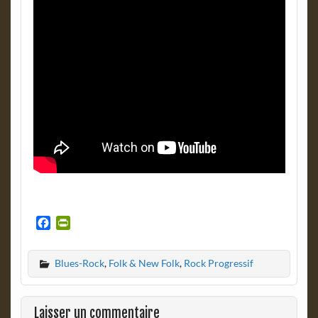
F
P
a
r
c
i
Blues-Rock
,
Folk & New Folk
,
Rock Progressif
e
n
b
t
o
F
o
r
Laisser un commentaire