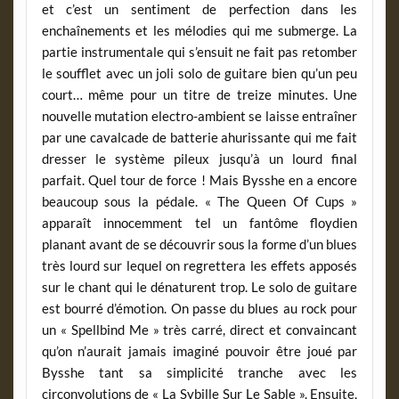
et c’est un sentiment de perfection dans les
enchaînements et les mélodies qui me submerge. La
partie instrumentale qui s’ensuit ne fait pas retomber
le soufflet avec un joli solo de guitare bien qu’un peu
court… même pour un titre de treize minutes. Une
nouvelle mutation electro-ambient se laisse entraîner
par une cavalcade de batterie ahurissante qui me fait
dresser le système pileux jusqu’à un lourd final
parfait. Quel tour de force ! Mais Bysshe en a encore
beaucoup sous la pédale. « The Queen Of Cups »
apparaît innocemment tel un fantôme floydien
planant avant de se découvrir sous la forme d’un blues
très lourd sur lequel on regrettera les effets apposés
sur le chant qui le dénaturent trop. Le solo de guitare
est bourré d’émotion. On passe du blues au rock pour
un « Spellbind Me » très carré, direct et convaincant
qu’on n’aurait jamais imaginé pouvoir être joué par
Bysshe tant sa simplicité tranche avec les
circonvolutions de « La Sybille Sur Le Sable ». Ensuite,