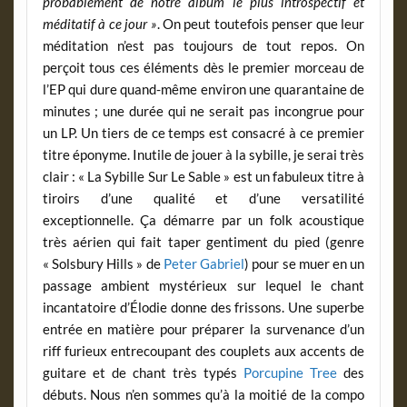
probablement de notre album le plus introspectif et
méditatif à ce jour »
. On peut toutefois penser que leur
méditation n’est pas toujours de tout repos. On
perçoit tous ces éléments dès le premier morceau de
l’EP qui dure quand-même environ une quarantaine de
minutes ; une durée qui ne serait pas incongrue pour
un LP. Un tiers de ce temps est consacré à ce premier
titre éponyme. Inutile de jouer à la sybille, je serai très
clair : « La Sybille Sur Le Sable » est un fabuleux titre à
tiroirs d’une qualité et d’une versatilité
exceptionnelle. Ça démarre par un folk acoustique
très aérien qui fait taper gentiment du pied (genre
« Solsbury Hills » de
Peter Gabriel
) pour se muer en un
passage ambient mystérieux sur lequel le chant
incantatoire d’Élodie donne des frissons. Une superbe
entrée en matière pour préparer la survenance d’un
riff furieux entrecoupant des couplets aux accents de
guitare et de chant très typés
Porcupine Tree
des
débuts. Nous n’en sommes qu’à la moitié de la compo