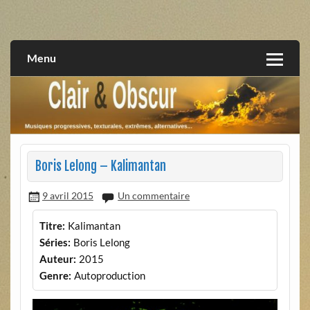
Skip
to
musiques progressives, électroniques, expérimentales,
Clair et Obscur
content
extrêmes, alternatives, texturales
Menu
Boris Lelong – Kalimantan
9 avril 2015
Un commentaire
Titre:
Kalimantan
Séries:
Boris Lelong
Auteur:
2015
Genre:
Autoproduction