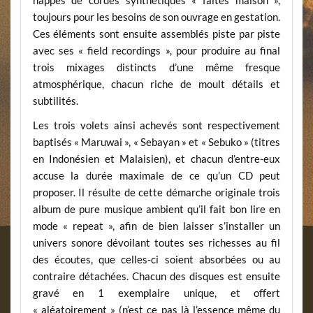
nappes de cordes synthétiques « faites maison »,
toujours pour les besoins de son ouvrage en gestation.
Ces éléments sont ensuite assemblés piste par piste
avec ses « field recordings », pour produire au final
trois mixages distincts d’une même fresque
atmosphérique, chacun riche de moult détails et
subtilités.
Les trois volets ainsi achevés sont respectivement
baptisés « Maruwai », « Sebayan » et « Sebuko » (titres
en Indonésien et Malaisien), et chacun d’entre-eux
accuse la durée maximale de ce qu’un CD peut
proposer. Il résulte de cette démarche originale trois
album de pure musique ambient qu’il fait bon lire en
mode « repeat », afin de bien laisser s’installer un
univers sonore dévoilant toutes ses richesses au fil
des écoutes, que celles-ci soient absorbées ou au
contraire détachées. Chacun des disques est ensuite
gravé en 1 exemplaire unique, et offert
« aléatoirement » (n’est ce pas là l’essence même du