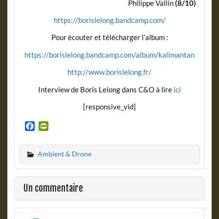
Philippe Vallin
(8/10)
https://borislelong.bandcamp.com/
Pour écouter et télécharger l’album :
https://borislelong.bandcamp.com/album/kalimantan
http://www.borislelong.fr/
Interview de Boris Lelong dans C&O à lire
ici
[responsive_vid]
F
P
a
r
c
i
Ambient & Drone
e
n
b
t
o
F
o
r
Un commentaire
k
i
e
n