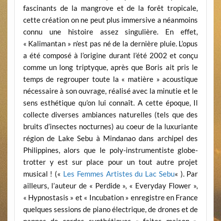
fascinants de la mangrove et de la forêt tropicale,
cette création on ne peut plus immersive a néanmoins
connu une histoire assez singulière. En effet,
« Kalimantan » n’est pas né de la dernière pluie. L’opus
a été composé à l’origine durant l’été 2002 et conçu
comme un long triptyque, après que Boris ait pris le
temps de regrouper toute la « matière » acoustique
nécessaire à son ouvrage, réalisé avec la minutie et le
sens esthétique qu’on lui connaît. A cette époque, Il
collecte diverses ambiances naturelles (tels que des
bruits d’insectes nocturnes) au coeur de la luxuriante
région de Lake Sebu à Mindanao dans archipel des
Philippines, alors que le poly-instrumentiste globe-
trotter y est sur place pour un tout autre projet
musical ! («
Les Femmes Artistes du Lac Sebu
« ). Par
ailleurs, l’auteur de « Perdide », « Everyday Flower »,
« Hypnostasis » et « Incubation » enregistre en France
quelques sessions de piano électrique, de drones et de