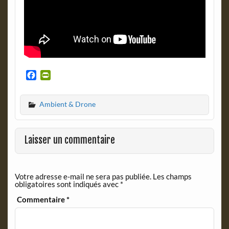
F
P
a
r
c
i
Ambient & Drone
e
n
b
t
o
F
o
r
Laisser un commentaire
k
i
e
n
Votre adresse e-mail ne sera pas publiée.
Les champs
d
obligatoires sont indiqués avec
*
l
y
Commentaire
*