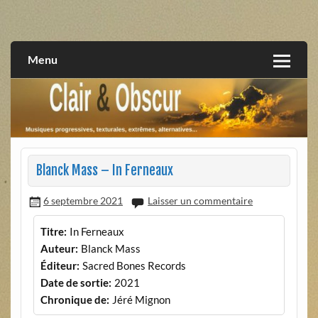
Skip
to
musiques progressives, électroniques, expérimentales,
Clair et Obscur
content
extrêmes, alternatives, texturales
Menu
Blanck Mass – In Ferneaux
6 septembre 2021
Laisser un commentaire
Titre:
In Ferneaux
Auteur:
Blanck Mass
Éditeur:
Sacred Bones Records
Date de sortie:
2021
Chronique de:
Jéré Mignon