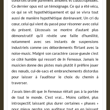
sonorités drone purement ambient et claustrophobes.
Ce dernier opus est un témoignage. Ce qui a été vécu,
ce qui se vit hypothétiquement et qui se vivra tout
aussi de manière hypothétique dorénavant. Un cri du
cœur, celui qui vient du passé pour résonner avec celui
du présent. L’écossais se montre d’autant plus
démonstratif qu’il révèle une faille d’humilité,
notamment avec ses instants de suspensions
industriels comme ces débordements flirtant avec la
noise-music. Malgré son caractère casse-gueule c’est
ce côté humble qui ressort de
In Ferneaux
. Jamais le
musicien donne des pistes mais plutôt il préfère jouer
des nœuds, cul-de-sacs et embranchements distordus
pour laisser à l’auditeur le choix du chemin à
traverser.
J’avais bien dit que
In Ferneaux
n’était pas à la portée
de tout le monde. C’est vrai… Moins calibré, plus
introspectif, laissant plus durer certaines « phases »
pour mieux perdre son auditeur tout en en laissant