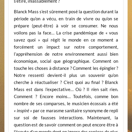
s’étire, inlassablement ?
Blanck Mass s’est sûrement posé la question durant la
période qu’on a vécu, en train de vivre ou qu’on se
prépare (peut-être) à voir se consumer. Ne nous
voilons pas la face… La crise pandémique de « vous
savez quoi » qui régit le monde en ce moment a
forcément un impact sur notre comportement,
l’appréhension de notre environnement aussi bien
économique, social que géographique. Comment on
touche les choses à distance ? Comment les épingler ?
Notre ressenti devient-il plus un souvenir qu’on
cherche à réactualiser ? C’est quoi au final ? Blanck
Mass est dans l’expectative… Où ? Il n’en sait rien.
Comment ? Encore moins… Toutefois, comme bon
nombre de ses comparses, le musicien écossais a été
« inspiré »
par ce marasme sanitaire synonyme de repli
sur soi de fausses interactions. Maintenant, la
question est de savoir comment on peut encore être à
l’écoute d’un monde dont on ignore des repères de plus