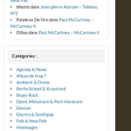
Veux Pas
bhoste
dans
Jean-pierre Alarcen – Tableau
N°2
Palabras De Oro
dans
Paul McCartney –
McCartney II
Dillon
dans
Paul McCartney – McCartney II
Catégories :
Agenda & News
Album de trop ?
Ambient & Drone
Berlin School & Krautrock
Blues-Rock
Djent, Metalcore & Post-Hardcore
Dossier
Electro & Synthpop
Folk & New Folk
Hommages