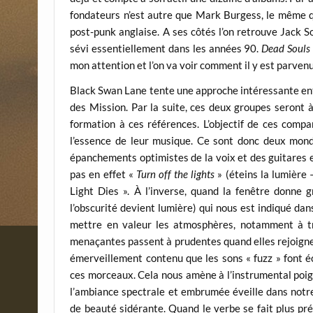
fondateurs n’est autre que Mark Burgess, le même 
post-punk anglaise. A ses côtés l’on retrouve Jack S
sévi essentiellement dans les années 90.
Dead Souls 
mon attention et l’on va voir comment il y est parvenu
Black Swan Lane tente une approche intéressante ent
des Mission. Par la suite, ces deux groupes seront 
formation à ces références. L’objectif de ces comp
l’essence de leur musique. Ce sont donc deux mond
épanchements optimistes de la voix et des guitares ex
pas en effet «
Turn off the lights
» (éteins la lumière
Light Dies ». À l’inverse, quand la fenêtre donne g
l’obscurité devient lumière) qui nous est indiqué dan
mettre en valeur les atmosphères, notamment à trav
menaçantes passent à prudentes quand elles rejoignen
émerveillement contenu que les sons « fuzz » font é
ces morceaux. Cela nous amène à l’instrumental poign
l’ambiance spectrale et embrumée éveille dans not
de beauté sidérante. Quand le verbe se fait plus pré