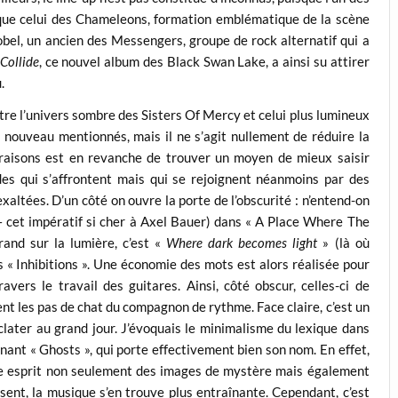
que celui des Chameleons, formation emblématique de la scène
obel, un ancien des Messengers, groupe de rock alternatif qui a
Collide
, ce nouvel album des Black Swan Lake, a ainsi su attirer
.
re l’univers sombre des Sisters Of Mercy et celui plus lumineux
à nouveau mentionnés, mais il ne s’agit nullement de réduire la
araisons est en revanche de trouver un moyen de mieux saisir
es qui s’affrontent mais qui se rejoignent néanmoins par des
altées. D’un côté on ouvre la porte de l’obscurité : n’entend-on
 – cet impératif si cher à Axel Bauer) dans « A Place Where The
rand sur la lumière, c’est «
Where dark becomes light
» (là où
s « Inhibitions ». Une économie des mots est alors réalisée pour
ers le travail des guitares. Ainsi, côté obscur, celles-ci de
t les pas de chat du compagnon de rythme. Face claire, c’est un
clater au grand jour. J’évoquais le minimalisme du lexique dans
ant « Ghosts », qui porte effectivement bien son nom. En effet,
re esprit non seulement des images de mystère mais également
sent, la musique s’en trouve plus entraînante. Cependant, c’est