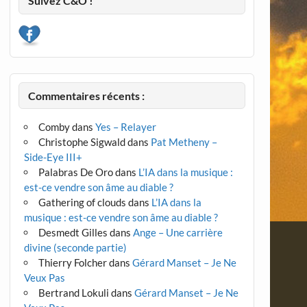
Suivez C&O !
Commentaires récents :
Comby
dans
Yes – Relayer
Christophe Sigwald
dans
Pat Metheny –
Side-Eye III+
Palabras De Oro
dans
L’IA dans la musique :
est-ce vendre son âme au diable ?
Gathering of clouds
dans
L’IA dans la
musique : est-ce vendre son âme au diable ?
Desmedt Gilles
dans
Ange – Une carrière
divine (seconde partie)
Thierry Folcher
dans
Gérard Manset – Je Ne
Veux Pas
Bertrand Lokuli
dans
Gérard Manset – Je Ne