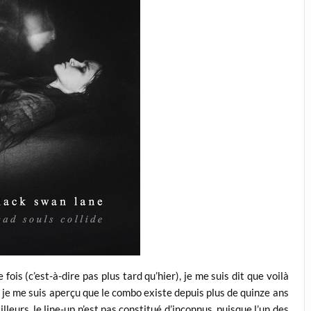
is (c’est-à-dire pas plus tard qu’hier), je me suis dit que voilà
, je me suis aperçu que le combo existe depuis plus de quinze ans
lleurs, le line-up n’est pas constitué d’inconnus, puisque l’un des