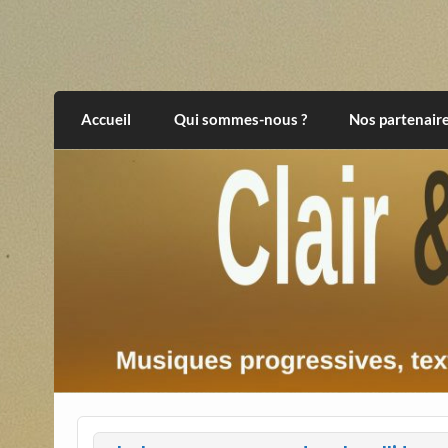
Skip
to
content
Clair et Obscur
musiques progressives, électroniques, expér
Accueil
Qui sommes-nous ?
Nos partenair