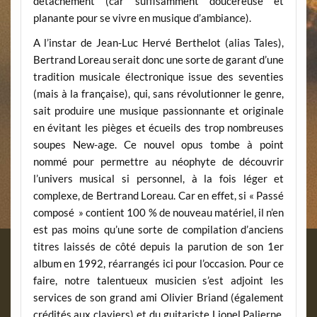
détachement (car suffisamment doucereuse et
planante pour se vivre en musique d’ambiance).
A l’instar de Jean-Luc Hervé Berthelot (alias Tales),
Bertrand Loreau serait donc une sorte de garant d’une
tradition musicale électronique issue des seventies
(mais à la française), qui, sans révolutionner le genre,
sait produire une musique passionnante et originale
en évitant les pièges et écueils des trop nombreuses
soupes New-age. Ce nouvel opus tombe à point
nommé pour permettre au néophyte de découvrir
l’univers musical si personnel, à la fois léger et
complexe, de Bertrand Loreau. Car en effet, si « Passé
composé » contient 100 % de nouveau matériel, il n’en
est pas moins qu’une sorte de compilation d’anciens
titres laissés de côté depuis la parution de son 1er
album en 1992, réarrangés ici pour l’occasion. Pour ce
faire, notre talentueux musicien s’est adjoint les
services de son grand ami Olivier Briand (également
crédités aux claviers) et du guitariste Lionel Palierne,