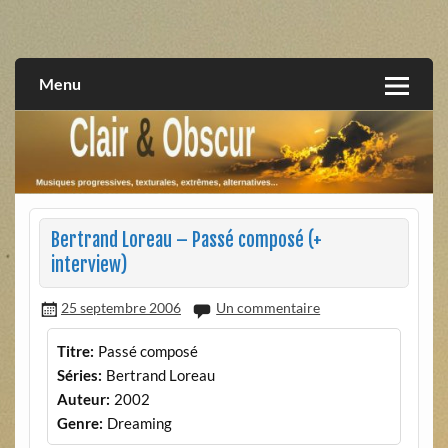
Skip
to
musiques progressives, électroniques, expérimentales,
Clair et Obscur
content
extrêmes, alternatives, texturales
Menu
Bertrand Loreau – Passé composé (+
interview)
25 septembre 2006
Un commentaire
Titre:
Passé composé
Séries:
Bertrand Loreau
Auteur:
2002
Genre:
Dreaming