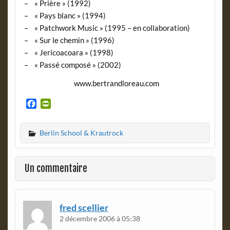
– « Prière » (1992)
– « Pays blanc » (1994)
– « Patchwork Music » (1995 – en collaboration)
– « Sur le chemin » (1996)
– « Jericoacoara » (1998)
– « Passé composé » (2002)
www.bertrandloreau.com
F
P
a
r
c
i
Berlin School & Krautrock
e
n
b
t
o
F
o
r
Un commentaire
k
i
e
n
d
fred scellier
l
2 décembre 2006 à 05:38
y