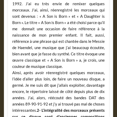
1992. J’ai eu très envie de remixer quelques
morceaux. J’ai, ainsi, réenregistré les morceaux qui
sont devenus : « A Son is Born » et « A Daughter is
Born ». Le titre « A Son is Born » a été choisi parce qu’il
me donnait une occasion de faire référence à la
naissance de mon premier enfant. Il fait, aussi,
référence à une phrase qui est chantée dans le Messie
de Haendel, une musique que j’ai beaucoup écoutée,
bien avant que je fasse du synthé. Ce titre évoque une
œuvre classique et « A Son is Born » a, je crois, une
couleur de musique classique.
Ainsi, après avoir réenregistré quelques morceaux,
l’idée d’aller plus loin, de faire un nouveau disque, a
germé. Je me suis dit que j’allais exploiter, davantage
encore, le répertoire laissé de côté depuis plus de dix
années. J’ai, alors, réécouté des bandes DAT des
années 89-90-91-92 et j’y ai trouvé pas mal de choses
intéressantes.
2- L’intégralité des morceaux présents
sur ce disque sont d’anciennes compositions