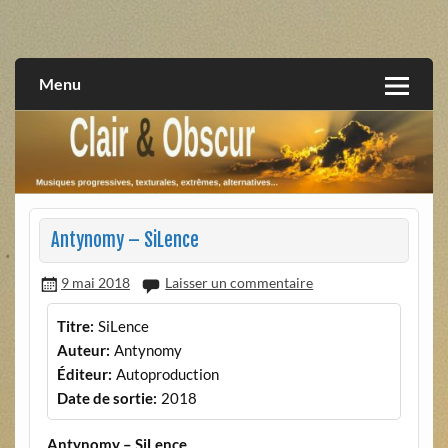
Skip
to
musiques progressives, électroniques, expérimentales,
Clair et Obscur
content
extrêmes, alternatives, texturales
Menu
Antynomy – SiLence
9 mai 2018
Laisser un commentaire
Titre:
SiLence
Auteur:
Antynomy
Éditeur:
Autoproduction
Date de sortie:
2018
Antynomy – SiLence