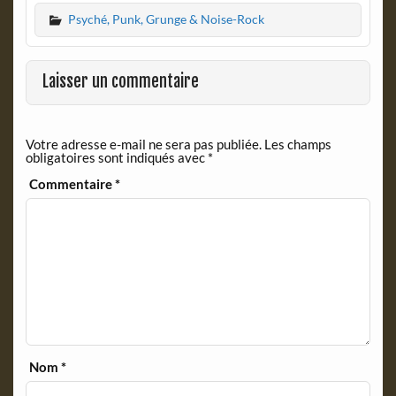
c
i
Psyché, Punk, Grunge & Noise-Rock
e
n
b
t
o
F
o
r
Laisser un commentaire
k
i
e
n
Votre adresse e-mail ne sera pas publiée.
Les champs
d
obligatoires sont indiqués avec
*
l
y
Commentaire
*
Nom
*