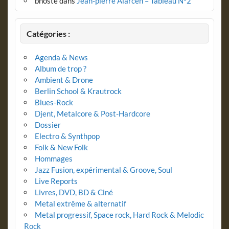
bhoste
dans
Jean-pierre Alarcen – Tableau N°2
Catégories :
Agenda & News
Album de trop ?
Ambient & Drone
Berlin School & Krautrock
Blues-Rock
Djent, Metalcore & Post-Hardcore
Dossier
Electro & Synthpop
Folk & New Folk
Hommages
Jazz Fusion, expérimental & Groove, Soul
Live Reports
Livres, DVD, BD & Ciné
Metal extrême & alternatif
Metal progressif, Space rock, Hard Rock & Melodic
Rock