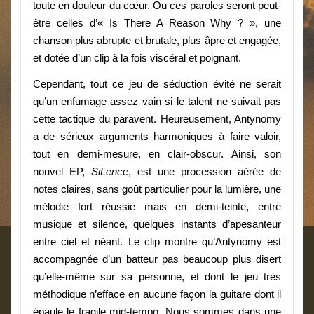
toute en douleur du cœur. Ou ces paroles seront peut-
être celles d’«
Is
There A Reason Why ?
», une
chanson plus abrupte et brutale, plus âpre et engagée,
et dotée d’un clip à la fois viscéral et poignant.
Cependant, tout ce jeu de séduction évité ne serait
qu’un enfumage assez vain si le talent ne suivait pas
cette tactique du paravent. Heureusement, Antynomy
a de sérieux arguments harmoniques à faire valoir,
tout en demi-mesure, en clair-obscur. Ainsi, son
nouvel EP,
SiLence
, est une procession aérée de
notes claires, sans goût particulier pour la lumière, une
mélodie fort réussie mais en demi-teinte, entre
musique et silence, quelques instants d’apesanteur
entre ciel et néant. Le clip montre qu’Antynomy est
accompagnée d’un batteur pas beaucoup plus disert
qu’elle-même sur sa personne, et dont le jeu très
méthodique n’efface en aucune façon la guitare dont il
épaule le fragile mid-tempo. Nous sommes dans une