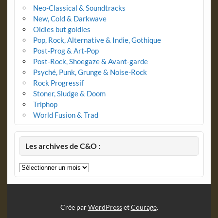
Neo-Classical & Soundtracks
New, Cold & Darkwave
Oldies but goldies
Pop, Rock, Alternative & Indie, Gothique
Post-Prog & Art-Pop
Post-Rock, Shoegaze & Avant-garde
Psyché, Punk, Grunge & Noise-Rock
Rock Progressif
Stoner, Sludge & Doom
Triphop
World Fusion & Trad
Les archives de C&O :
Les
archives
de
C&O
:
Crée par
WordPress
et
Courage
.