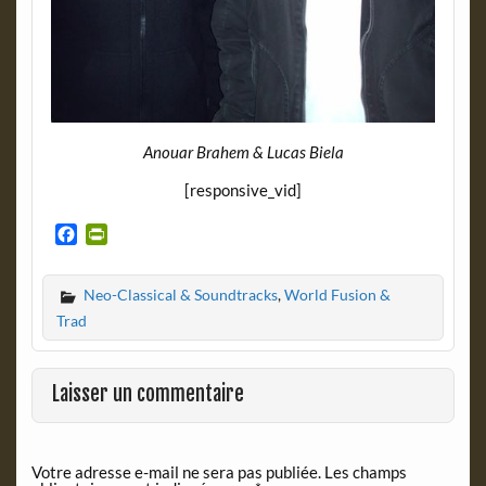
Anouar Brahem & Lucas Biela
[responsive_vid]
F
P
a
r
c
i
Neo-Classical & Soundtracks
,
World Fusion &
e
n
b
t
Trad
o
F
o
r
k
i
Laisser un commentaire
e
n
d
Votre adresse e-mail ne sera pas publiée.
Les champs
l