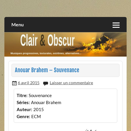
Skip
to
musiques progressives, électroniques, expérimentales,
Clair et Obscur
content
extrêmes, alternatives, texturales
Menu
Anouar Brahem – Souvenance
6 avril 2015
Laisser un commentaire
Titre:
Souvenance
Séries:
Anouar Brahem
Auteur:
2015
Genre:
ECM