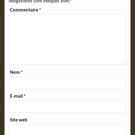
obligatoires sont indiqués avec
*
y
Commentaire
*
Nom
*
E-mail
*
Site web