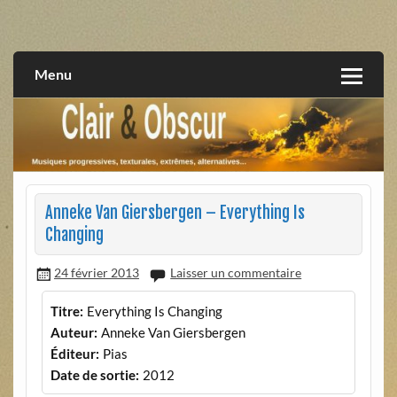
Skip
to
musiques progressives, électroniques, expérimentales,
Clair et Obscur
content
extrêmes, alternatives, texturales
Menu
Anneke Van Giersbergen – Everything Is
Changing
24 février 2013
Laisser un commentaire
Titre:
Everything Is Changing
Auteur:
Anneke Van Giersbergen
Éditeur:
Pias
Date de sortie:
2012