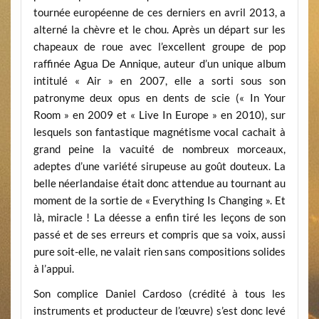
tournée européenne de ces derniers en avril 2013, a
alterné la chèvre et le chou. Après un départ sur les
chapeaux de roue avec l’excellent groupe de pop
raffinée Agua De Annique, auteur d’un unique album
intitulé « Air » en 2007, elle a sorti sous son
patronyme deux opus en dents de scie (« In Your
Room » en 2009 et « Live In Europe » en 2010), sur
lesquels son fantastique magnétisme vocal cachait à
grand peine la vacuité de nombreux morceaux,
adeptes d’une variété sirupeuse au goût douteux. La
belle néerlandaise était donc attendue au tournant au
moment de la sortie de « Everything Is Changing ». Et
là, miracle ! La déesse a enfin tiré les leçons de son
passé et de ses erreurs et compris que sa voix, aussi
pure soit-elle, ne valait rien sans compositions solides
à l’appui.
Son complice Daniel Cardoso (crédité à tous les
instruments et producteur de l’œuvre) s’est donc levé