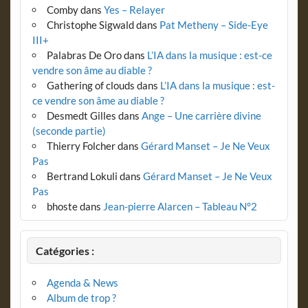
Comby
dans
Yes – Relayer
Christophe Sigwald
dans
Pat Metheny – Side-Eye
III+
Palabras De Oro
dans
L’IA dans la musique : est-ce
vendre son âme au diable ?
Gathering of clouds
dans
L’IA dans la musique : est-
ce vendre son âme au diable ?
Desmedt Gilles
dans
Ange – Une carrière divine
(seconde partie)
Thierry Folcher
dans
Gérard Manset – Je Ne Veux
Pas
Bertrand Lokuli
dans
Gérard Manset – Je Ne Veux
Pas
bhoste
dans
Jean-pierre Alarcen – Tableau N°2
Catégories :
Agenda & News
Album de trop ?