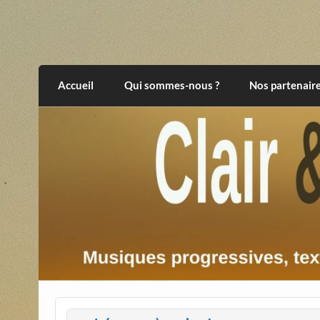
Skip
to
content
Clair et Obscur
musiques progressives, électroniques, expér
Accueil
Qui sommes-nous ?
Nos partenair