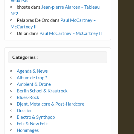
Veux Pas
bhoste
dans
Jean-pierre Alarcen – Tableau
N°2
Palabras De Oro
dans
Paul McCartney –
McCartney II
Dillon
dans
Paul McCartney – McCartney II
Catégories :
Agenda & News
Album de trop ?
Ambient & Drone
Berlin School & Krautrock
Blues-Rock
Djent, Metalcore & Post-Hardcore
Dossier
Electro & Synthpop
Folk & New Folk
Hommages