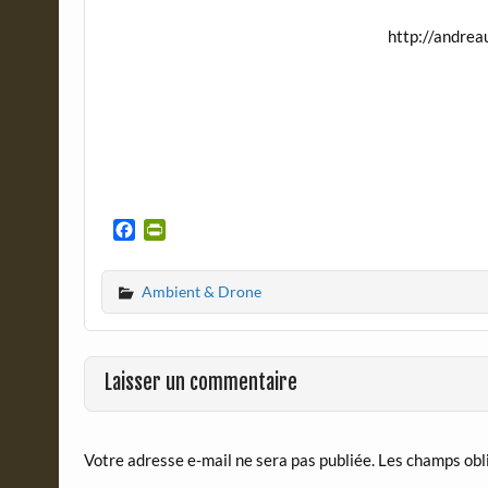
http://andrea
F
P
a
r
c
i
Ambient & Drone
e
n
b
t
o
F
o
r
Laisser un commentaire
k
i
e
n
d
Votre adresse e-mail ne sera pas publiée.
Les champs obl
l