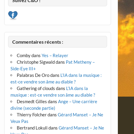
Suivez C&O !
Commentaires récents :
Comby
dans
Yes – Relayer
Christophe Sigwald
dans
Pat Metheny –
Side-Eye III+
Palabras De Oro
dans
L’IA dans la musique :
est-ce vendre son âme au diable ?
Gathering of clouds
dans
L’IA dans la
musique : est-ce vendre son âme au diable ?
Desmedt Gilles
dans
Ange – Une carrière
divine (seconde partie)
Thierry Folcher
dans
Gérard Manset – Je Ne
Veux Pas
Bertrand Lokuli
dans
Gérard Manset – Je Ne