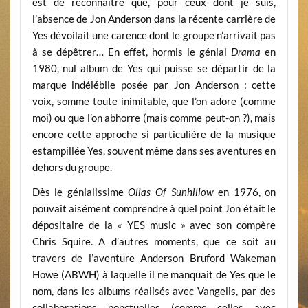
est de reconnaître que, pour ceux dont je suis,
l’absence de Jon Anderson dans la récente carrière de
Yes dévoilait une carence dont le groupe n’arrivait pas
à se dépêtrer… En effet, hormis le génial
Drama
en
1980, nul album de Yes qui puisse se départir de la
marque indélébile posée par Jon Anderson : cette
voix, somme toute inimitable, que l’on adore (comme
moi) ou que l’on abhorre (mais comme peut-on ?), mais
encore cette approche si particulière de la musique
estampillée Yes, souvent même dans ses aventures en
dehors du groupe.
Dès le génialissime
Olias Of Sunhillow
en 1976, on
pouvait aisément comprendre à quel point Jon était le
dépositaire de la
«
YES music » avec son compère
Chris Squire. A d’autres moments, que ce soit au
travers de l’aventure Anderson Bruford Wakeman
Howe (ABWH) à laquelle il ne manquait de Yes que le
nom, dans les albums réalisés avec Vangelis, par des
collaborations ponctuelles (comme celles avec