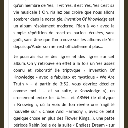
qu’un membre de Yes, il vit Yes, il est Yes, Yes c’est sa
vie musicale ! Oh, n’allez pas croire que nous allons
sombrer dans la nostalgie.
Invention Of Knowledge
est
un album résolument moderne. Rien à voir avec la
simple répétition de recettes parfois éculées, sans
goût, sans âme que l’on trouve sur les albums de Yes
depuis qu’Anderson n’en est officiellement plus…
Je pourrais écrire des lignes et des lignes sur cet
album. On y retrouve en effet à la fois un Yes assez
connu et roboratif (le triptyque « Invention Of
Knowledge » avec le fabuleux et mystique « We Are
Truth » – à partir de 3:52, vous devriez décoller
comme moi ! – et sa suite, « Knowledge »), un
croisement entre les
Tales
… et
ABWH
(le diptyque
« Knowing », où la voix de Jon révèle une fragilité
nouvelle sur « Chase And Harmony », avec ce petit
quelque chose en plus des Flower Kings…), une patte
période Rabin (celle de la suite « Endless Dream » sur