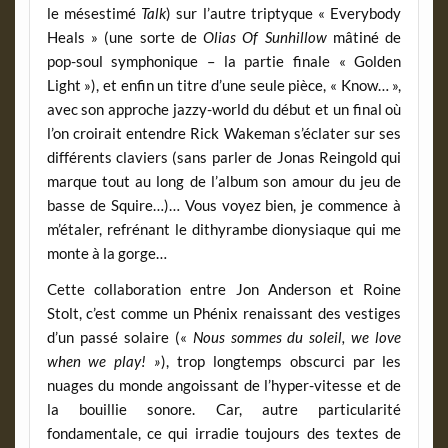
le mésestimé
Talk
) sur l’autre triptyque « Everybody
Heals » (une sorte de
Olias Of Sunhillow
mâtiné de
pop-soul symphonique – la partie finale « Golden
Light »), et enfin un titre d’une seule pièce, « Know… »,
avec son approche jazzy-world du début et un final où
l’on croirait entendre Rick Wakeman s’éclater sur ses
différents claviers (sans parler de Jonas Reingold qui
marque tout au long de l’album son amour du jeu de
basse de Squire…)… Vous voyez bien, je commence à
m’étaler, refrénant le dithyrambe dionysiaque qui me
monte à la gorge…
Cette collaboration entre Jon Anderson et Roine
Stolt, c’est comme un Phénix renaissant des vestiges
d’un passé solaire («
Nous sommes du soleil, we love
when we play! »
), trop longtemps obscurci par les
nuages du monde angoissant de l’hyper-vitesse et de
la bouillie sonore. Car, autre particularité
fondamentale, ce qui irradie toujours des textes de