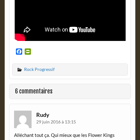
F
P
a
r
c
i
Rock Progressif
e
n
b
t
o
F
o
r
6 commentaires
k
i
e
n
d
Rudy
l
29 juin 2016 à 13:15
y
Alléchant tout ça. Qui mieux que les Flower Kings