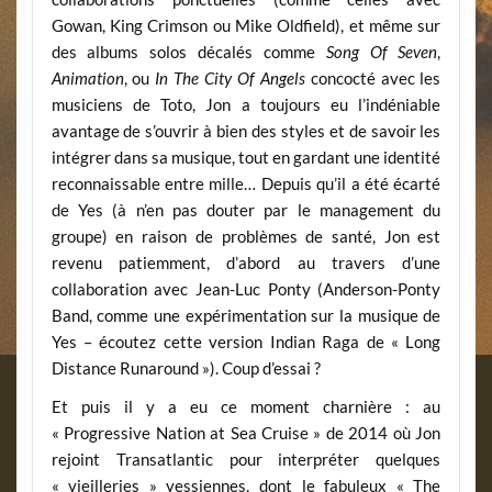
Gowan, King Crimson ou Mike Oldfield), et même sur
des albums solos décalés comme
Song Of Seven
,
Animation
, ou
In The City Of Angels
concocté avec les
musiciens de Toto, Jon a toujours eu l’indéniable
avantage de s’ouvrir à bien des styles et de savoir les
intégrer dans sa musique, tout en gardant une identité
reconnaissable entre mille… Depuis qu’il a été écarté
de Yes (à n’en pas douter par le management du
groupe) en raison de problèmes de santé, Jon est
revenu patiemment, d’abord au travers d’une
collaboration avec Jean-Luc Ponty (Anderson-Ponty
Band, comme une expérimentation sur la musique de
Yes – écoutez cette version Indian Raga de « Long
Distance Runaround »). Coup d’essai ?
Et puis il y a eu ce moment charnière : au
« Progressive Nation at Sea Cruise » de 2014 où Jon
rejoint Transatlantic pour interpréter quelques
« vieilleries » yessiennes, dont le fabuleux « The