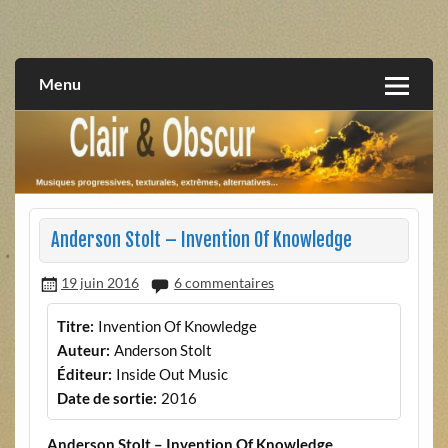
Skip
to
musiques progressives, électroniques, expérimentales,
Clair et Obscur
content
extrêmes, alternatives, texturales
Menu
Anderson Stolt – Invention Of Knowledge
19 juin 2016
6 commentaires
Titre:
Invention Of Knowledge
Auteur:
Anderson Stolt
Éditeur:
Inside Out Music
Date de sortie:
2016
Anderson Stolt – Invention Of Knowledge