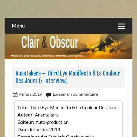
Skip
to
musiques progressives, électroniques, expérimentales,
Clair et Obscur
content
extrêmes, alternatives, texturales
Menu
Anantakara – Third Eye Manifesto & La Couleur
Des Jours (+ interview)
9 mars 2019
Laisser un commentaire
Titre:
Third Eye Manifesto & La Couleur Des Jours
Auteur:
Anantakara
Éditeur:
Auto-production
Date de sortie:
2018
Chronique de:
Frédéric Gerchambeau