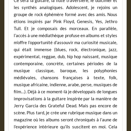
Ce sera la guitare, la flûte traversière, le dulcimer et
les synthés analogiques. Adolescent, je rejoins un
groupe de rock éphémère formé avec des amis. Nous
étions inspirés par Pink Floyd, Genesis, Yes, Jethro
Tull. Et je composais des morceaux. En parallèle,
l’accès à une médiathèque profuse en albums et styles
m’offre l’opportunité d’assouvir ma curiosité musicale,
qui était immense (blues, rock, électronique, jazz,
expérimental, reggae, dub, hip hop naissant, musique
contemporaine, concrète, certaines périodes de la
musique classique, baroque, les polyphonies
médiévales, chansons françaises à texte, folk,
musique africaine, indienne, arabe, perse, musiques de
film…). Déjà à ce moment-là je développais de longues
improvisations à la guitare inspirée par la manière de
Jerry Garcia des Grateful Dead. Mais pas encore de
scène. Plus tard, je crée une rubrique musique dans un
magazine où les albums seront chroniqués à l’aune de
l’expérience intérieure qu’ils suscitent en moi. Cela