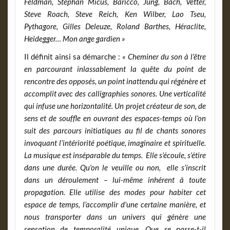
Feldman, Stephan Micus, Baricco, Jung, Bach, Vetter,
Steve Roach, Steve Reich, Ken Wilber, Lao Tseu,
Pythagore, Gilles Deleuze, Roland Barthes, Héraclite,
Heidegger… Mon ange gardien »
Il définit ainsi sa démarche :
« Cheminer du son à l’être
en parcourant inlassablement la quête du point de
rencontre des opposés, un point inattendu qui régénère et
accomplit avec des calligraphies sonores. Une verticalité
qui infuse une horizontalité. Un projet créateur de son, de
sens et de souffle en ouvrant des espaces-temps où l’on
suit des parcours initiatiques au fil de chants sonores
invoquant l’intériorité poétique, imaginaire et spirituelle.
La musique est inséparable du temps. Elle s’écoule, s’étire
dans une durée. Qu’on le veuille ou non, elle s’inscrit
dans un déroulement – lui-même inhérent à toute
propagation. Elle utilise des modes pour habiter cet
espace de temps, l’accomplir d’une certaine manière, et
nous transporter dans un univers qui génère une
sensation de temporalité unique. Que se passe-t-il