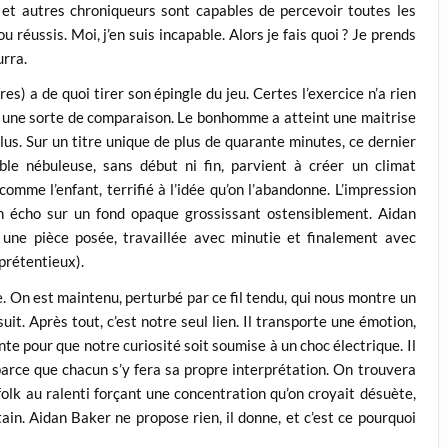
et autres chroniqueurs sont capables de percevoir toutes les
 réussis. Moi, j’en suis incapable. Alors je fais quoi ? Je prends
urra.
res) a de quoi tirer son épingle du jeu. Certes l’exercice n’a rien
ire une sorte de comparaison. Le bonhomme a atteint une maitrise
plus. Sur un titre unique de plus de quarante minutes, ce dernier
le nébuleuse, sans début ni fin, parvient à créer un climat
omme l’enfant, terrifié à l’idée qu’on l’abandonne. L’impression
 en écho sur un fond opaque grossissant ostensiblement. Aidan
r une pièce posée, travaillée avec minutie et finalement avec
prétentieux).
. On est maintenu, perturbé par ce fil tendu, qui nous montre un
uit. Après tout, c’est notre seul lien. Il transporte une émotion,
nte pour que notre curiosité soit soumise à un choc électrique. Il
 parce que chacun s’y fera sa propre interprétation. On trouvera
folk au ralenti forçant une concentration qu’on croyait désuète,
ain. Aidan Baker ne propose rien, il donne, et c’est ce pourquoi