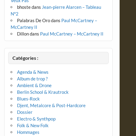
Veux Pas
bhoste
dans
Jean-pierre Alarcen – Tableau
N°2
Palabras De Oro
dans
Paul McCartney –
McCartney II
Dillon
dans
Paul McCartney – McCartney II
Catégories :
Agenda & News
Album de trop ?
Ambient & Drone
Berlin School & Krautrock
Blues-Rock
Djent, Metalcore & Post-Hardcore
Dossier
Electro & Synthpop
Folk & New Folk
Hommages