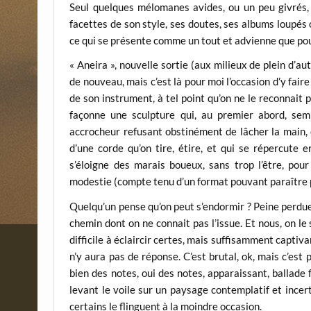
Seul quelques mélomanes avides, ou un peu givrés, 
facettes de son style, ses doutes, ses albums loupés ou
ce qui se présente comme un tout et advienne que po
« Aneira », nouvelle sortie (aux milieux de plein d’aut
de nouveau, mais c’est là pour moi l’occasion d’y fa
de son instrument, à tel point qu’on ne le reconnait 
façonne une sculpture qui, au premier abord, semb
accrocheur refusant obstinément de lâcher la main, c
d’une corde qu’on tire, étire, et qui se répercute
s’éloigne des marais boueux, sans trop l’être, pou
modestie (compte tenu d’un format pouvant paraître 
Quelqu’un pense qu’on peut s’endormir ? Peine perdue
chemin dont on ne connait pas l’issue. Et nous, on le s
difficile à éclaircir certes, mais suffisamment captiva
n’y aura pas de réponse. C’est brutal, ok, mais c’est
bien des notes, oui des notes, apparaissant, ballade 
levant le voile sur un paysage contemplatif et incert
certains le flinguent à la moindre occasion.