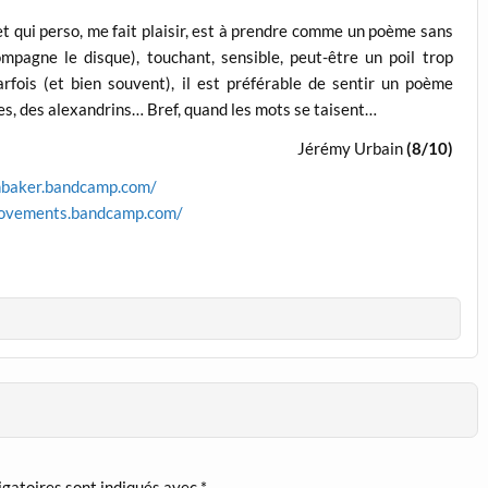
 et qui perso, me fait plaisir, est à prendre comme un poème sans
mpagne le disque), touchant, sensible, peut-être un poil trop
fois (et bien souvent), il est préférable de sentir un poème
es, des alexandrins… Bref, quand les mots se taisent…
Jérémy Urbain
(8/10)
anbaker.bandcamp.com/
lmovements.bandcamp.com/
igatoires sont indiqués avec
*