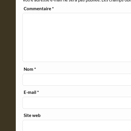
l
y
Commentaire
*
Nom
*
E-mail
*
Site web