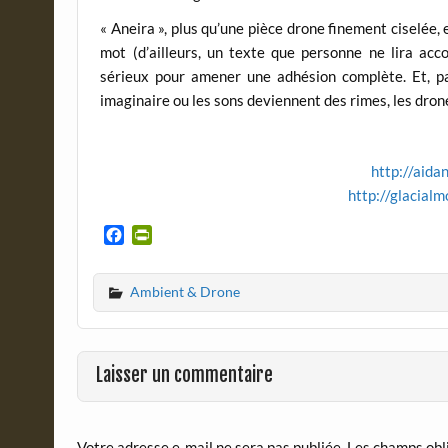
« Aneira », plus qu’une pièce drone finement ciselée,
mot (d’ailleurs, un texte que personne ne lira acco
sérieux pour amener une adhésion complète. Et, par
imaginaire ou les sons deviennent des rimes, les dron
http://aid
http://glacia
F
P
a
r
c
i
Ambient & Drone
e
n
b
t
o
F
o
r
Laisser un commentaire
k
i
e
n
d
Votre adresse e-mail ne sera pas publiée.
Les champs obl