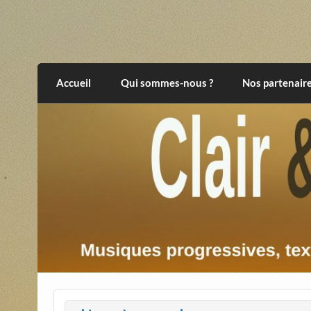
Skip
to
content
Clair et Obscur
musiques progressives, électroniques, expér
Accueil
Qui sommes-nous ?
Nos partenair