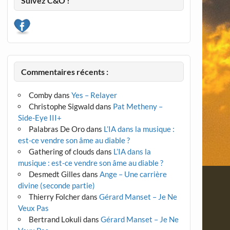
Suivez C&O !
Commentaires récents :
Comby
dans
Yes – Relayer
Christophe Sigwald
dans
Pat Metheny –
Side-Eye III+
Palabras De Oro
dans
L’IA dans la musique :
est-ce vendre son âme au diable ?
Gathering of clouds
dans
L’IA dans la
musique : est-ce vendre son âme au diable ?
Desmedt Gilles
dans
Ange – Une carrière
divine (seconde partie)
Thierry Folcher
dans
Gérard Manset – Je Ne
Veux Pas
Bertrand Lokuli
dans
Gérard Manset – Je Ne