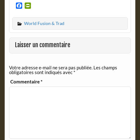
F
P
a
r
c
i
World Fusion & Trad
e
n
b
t
o
F
o
r
Laisser un commentaire
k
i
e
n
Votre adresse e-mail ne sera pas publiée.
Les champs
d
obligatoires sont indiqués avec
*
l
y
Commentaire
*