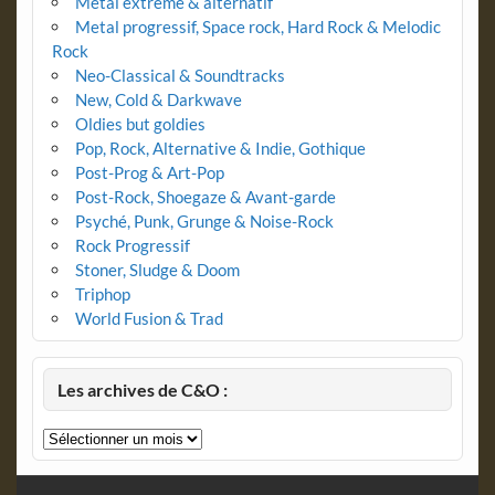
Metal extrême & alternatif
Metal progressif, Space rock, Hard Rock & Melodic
Rock
Neo-Classical & Soundtracks
New, Cold & Darkwave
Oldies but goldies
Pop, Rock, Alternative & Indie, Gothique
Post-Prog & Art-Pop
Post-Rock, Shoegaze & Avant-garde
Psyché, Punk, Grunge & Noise-Rock
Rock Progressif
Stoner, Sludge & Doom
Triphop
World Fusion & Trad
Les archives de C&O :
Les
archives
de
C&O