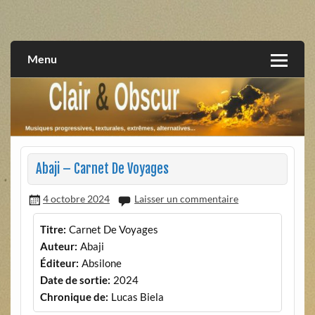
Skip
to
musiques progressives, électroniques, expérimentales,
Clair et Obscur
content
extrêmes, alternatives, texturales
Menu
Abaji – Carnet De Voyages
4 octobre 2024
Laisser un commentaire
Titre:
Carnet De Voyages
Auteur:
Abaji
Éditeur:
Absilone
Date de sortie:
2024
Chronique de:
Lucas Biela