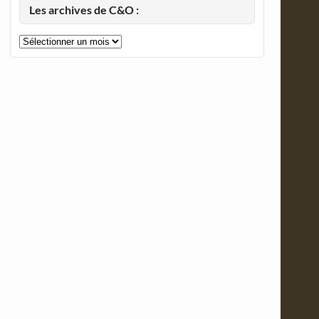
Les archives de C&O :
Les
archives
de
C&O
: