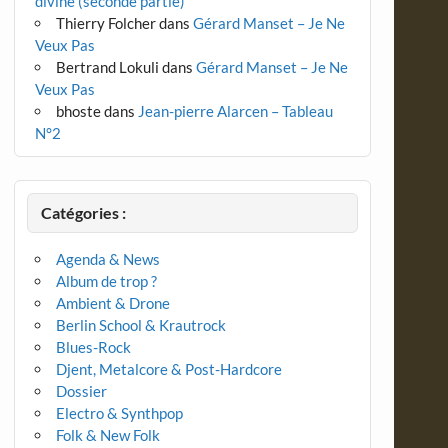
divine (seconde partie)
Thierry Folcher
dans
Gérard Manset – Je Ne
Veux Pas
Bertrand Lokuli
dans
Gérard Manset – Je Ne
Veux Pas
bhoste
dans
Jean-pierre Alarcen – Tableau
N°2
Catégories :
Agenda & News
Album de trop ?
Ambient & Drone
Berlin School & Krautrock
Blues-Rock
Djent, Metalcore & Post-Hardcore
Dossier
Electro & Synthpop
Folk & New Folk