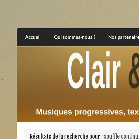
Skip
to
content
Clair et Obscur
musiques progressives, électroniques, expér
Accueil
Qui sommes-nous ?
Nos partenair
Résultats de la recherche pour :
souffle continu